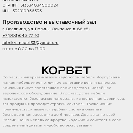
ОГРНИП: 313334034500024
ИНН: 332910956335
Производство и выставочный зал
г. Владимир, ул. Полины Осипенко д. 66 «Б»
+7(903)645-77-10
fabrika-mebeli33@yandex.ru
пн-пт с 8:00 до 17:00
Corvet.ru - интернет-магазин недорогой мебели. Корпусная и
мягкая мебель имеет отличное сочетание цены и качества.
Компания имеет собственное производство и новейшее
европейское оборудование. В производстве мебели
используются безопасные материалы, качественная фурнитура,
вся продукция проходит строгий контроль. Также нашим
преимуществом является удобная система оплаты и
беспроцентная рассрочка до 6 месяцев. Доставка по всей
России. Наша мебель комфортна, надёжна и сочетает в себе
современный дизайн и удобство эксплуатации.