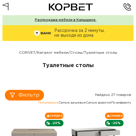
Распродажа мебели в Камышине.
Рассрочка за 2 минуты,
не выходя из дома
CORVET
/
Каталог мебели
/
Столы
/
Туалетные столы
Туалетные столы
Фильтр
Найдено 27 товаров
Популярные
Самые дешевые
Самые дорогие
По алфавиту
СКИДКА
СКИДКА
-20%
-20%