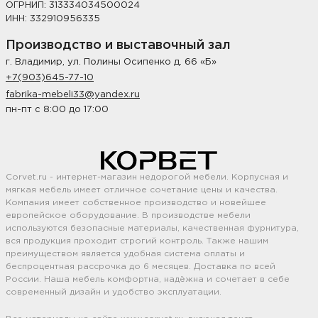
ОГРНИП: 313334034500024
ИНН: 332910956335
Производство и выставочный зал
г. Владимир, ул. Полины Осипенко д. 66 «Б»
+7(903)645-77-10
fabrika-mebeli33@yandex.ru
пн-пт с 8:00 до 17:00
Corvet.ru - интернет-магазин недорогой мебели. Корпусная и
мягкая мебель имеет отличное сочетание цены и качества.
Компания имеет собственное производство и новейшее
европейское оборудование. В производстве мебели
используются безопасные материалы, качественная фурнитура,
вся продукция проходит строгий контроль. Также нашим
преимуществом является удобная система оплаты и
беспроцентная рассрочка до 6 месяцев. Доставка по всей
России. Наша мебель комфортна, надёжна и сочетает в себе
современный дизайн и удобство эксплуатации.