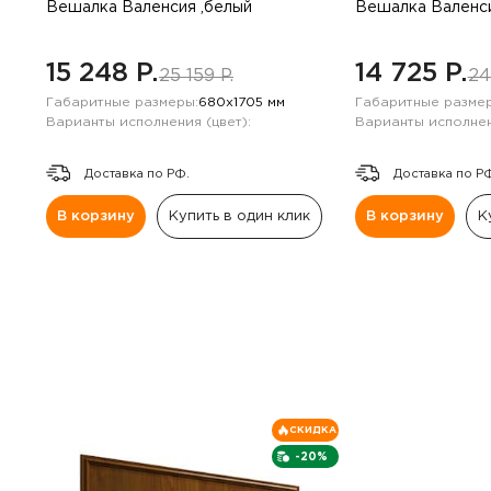
Навесные панели
Вешалка Валенсия ,белый
Вешалка Валенси
Полки
15 248 P.
14 725 P.
25 159 P.
24
Габаритные размеры:
680х1705 мм
Габаритные размер
Стеллажи
Варианты исполнения (цвет):
Варианты исполнен
Доставка по РФ.
Доставка по Р
Консоли
В корзину
Купить в один клик
В корзину
К
СКИДКА
-20%