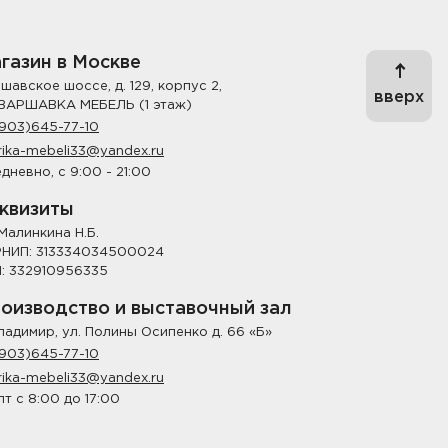
газин в Москве
шавское шоссе, д. 129, корпус 2,
вверх
ВАРШАВКА МЕБЕЛЬ (1 этаж)
903)645-77-10
rika-mebeli33@yandex.ru
дневно, с 9:00 - 21:00
квизиты
Малинкина Н.Б.
НИП: 313334034500024
: 332910956335
оизводство и выставочный зал
Владимир, ул. Полины Осипенко д. 66 «Б»
903)645-77-10
rika-mebeli33@yandex.ru
пт с 8:00 до 17:00