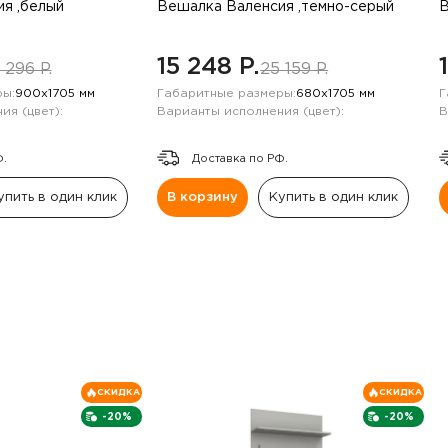
я ,белый
Вешалка Валенсия ,темно-серый
В
15 248 P.
 296 P.
25 159 P.
ы:
900х1705 мм
Габаритные размеры:
680х1705 мм
Г
ия (цвет):
Варианты исполнения (цвет):
В
Ф.
Доставка по РФ.
упить в один клик
В корзину
Купить в один клик
СКИДКА
СКИДКА
-20%
-20%