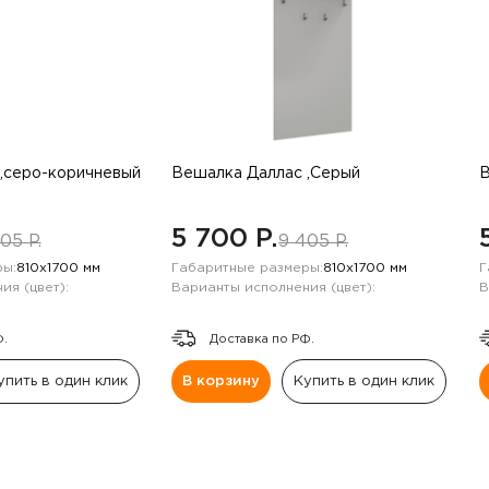
,серо-коричневый
Вешалка Даллас ,Серый
В
5 700 P.
05 P.
9 405 P.
ы:
810х1700 мм
Габаритные размеры:
810х1700 мм
Г
ия (цвет):
Варианты исполнения (цвет):
В
Ф.
Доставка по РФ.
упить в один клик
В корзину
Купить в один клик