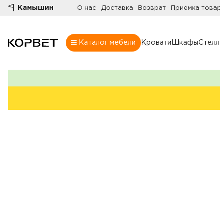
Камышин
О нас
Доставка
Возврат
Приемка това
Каталог мебели
Кровати
Шкафы
Стел
Шкафы
Товары
Комнаты
Все шкафы
Шкафы
Распашные шк
Шкафы-купе
Гардеробные
Шкафы витрин
Книжные шка
Стенки
Угловые шкаф
Комоды
Шкафы в прих