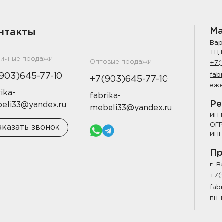
Ма
нтакты
Вар
ТЦ 
ничные продажи
Оптовые продажи
+7(
903)645-77-10
fab
+7(903)645-77-10
еже
ika-
fabrika-
Ре
eli33@yandex.ru
mebeli33@yandex.ru
ИП 
ОГР
аказать звонок
ИНН
Пр
г. 
+7(
fab
пн-