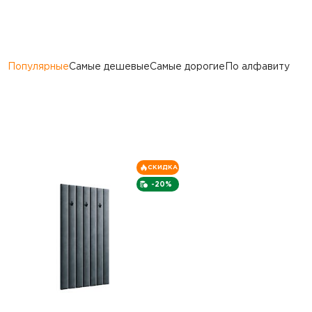
Популярные
Самые дешевые
Самые дорогие
По алфавиту
СКИДКА
-20%