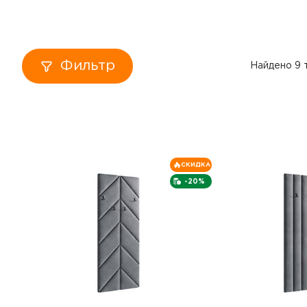
Кровати
Тумбы
Фильтр
Найдено 9 
Диваны
Пуфы
Столы
СКИДКА
-20%
Табуреты
Зеркала
Вешалки