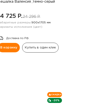
ешалка Валенсия ,темно-серый
14 725 P.
24 296 P.
абаритные размеры:
900х1705 мм
арианты исполнения (цвет):
Доставка по РФ.
В корзину
Купить в один клик
СКИДКА
-20%