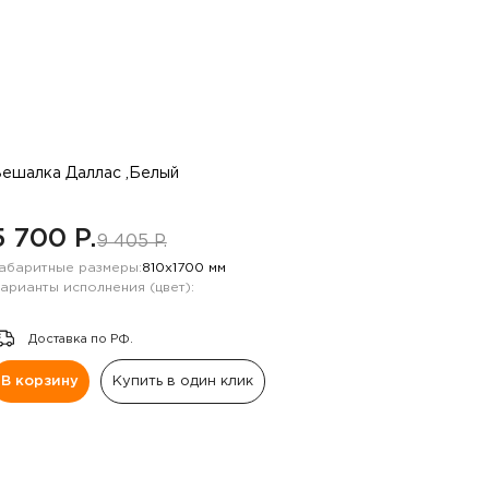
ешалка Даллас ,Белый
5 700 P.
9 405 P.
абаритные размеры:
810х1700 мм
арианты исполнения (цвет):
Доставка по РФ.
В корзину
Купить в один клик