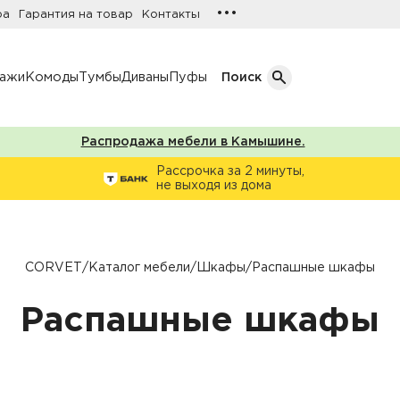
•••
ра
Гарантия на товар
Контакты
лажи
Комоды
Тумбы
Диваны
Пуфы
Поиск
Распродажа мебели в Камышине.
Кол-во дверей
Рассрочка за 2 минуты,
не выходя из дома
Однодверные шкафы
афы
Двухдверные шкафы
Трехдверные шкафы
CORVET
/
Каталог мебели
/
Шкафы
/
Распашные шкафы
ы
Четырехдверные шкафы
Распашные шкафы
фы
ы
ожую