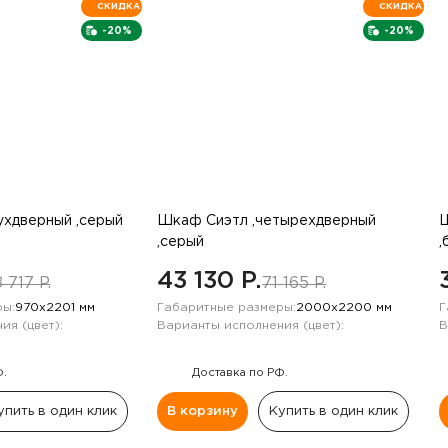
СКИДКА
СКИДКА
-20%
-20%
хдверный ,серый
Шкаф Сиэтл ,четырехдверный
Ш
,серый
,
43 130 P.
 717 P.
71 165 P.
ы:
970х2201 мм
Габаритные размеры:
2000х2200 мм
Г
ия (цвет):
Варианты исполнения (цвет):
В
Ф.
Доставка по РФ.
упить в один клик
В корзину
Купить в один клик