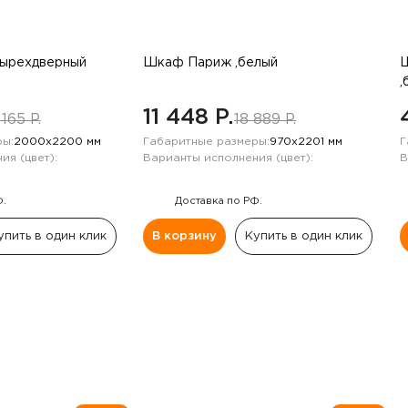
тырехдверный
Шкаф Париж ,белый
Ш
,
11 448 P.
 165 P.
18 889 P.
ы:
2000х2200 мм
Габаритные размеры:
970х2201 мм
Г
ия (цвет):
Варианты исполнения (цвет):
В
Ф.
Доставка по РФ.
упить в один клик
В корзину
Купить в один клик