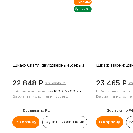
СКИДКА
-20%
Шкаф Сиэтл ,двухдверный ,серый
Шкаф Париж ,дву
22 848 P.
23 465 P.
37 699 P.
38
Габаритные размеры:
1000х2200 мм
Габаритные размер
Варианты исполнения (цвет):
Варианты исполнен
Доставка по РФ.
Доставка по Р
В корзину
Купить в один клик
В корзину
К