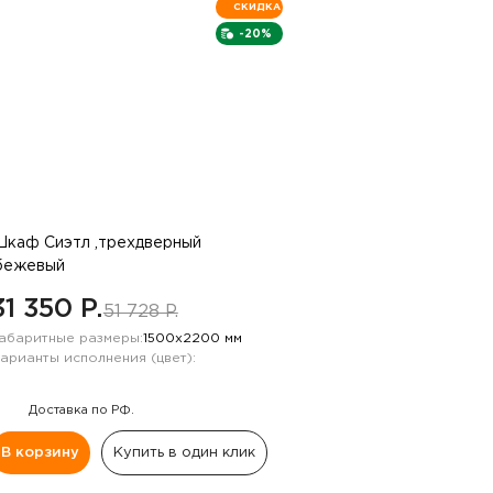
СКИДКА
-20%
каф Сиэтл ,трехдверный
бежевый
31 350 P.
51 728 P.
абаритные размеры:
1500х2200 мм
арианты исполнения (цвет):
Доставка по РФ.
В корзину
Купить в один клик