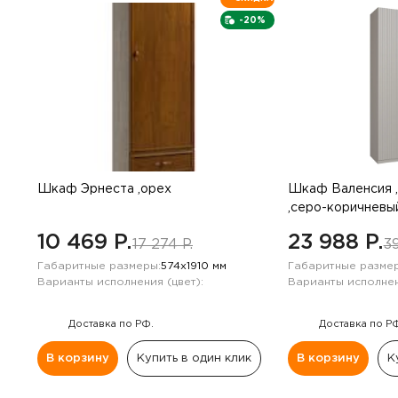
-20%
Шкаф Эрнеста ,орех
Шкаф Валенсия 
,серо-коричневы
10 469 P.
23 988 P.
17 274 P.
39
Габаритные размеры:
574х1910 мм
Габаритные размер
Варианты исполнения (цвет):
Варианты исполнен
Доставка по РФ.
Доставка по Р
В корзину
Купить в один клик
В корзину
К