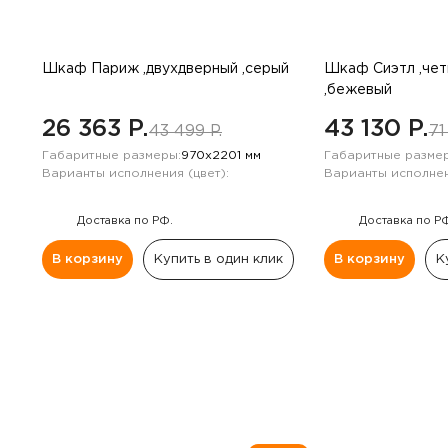
Шкаф Париж ,двухдверный ,серый
Шкаф Сиэтл ,че
,бежевый
26 363 P.
43 130 P.
43 499 P.
71
Габаритные размеры:
970х2201 мм
Габаритные размер
Варианты исполнения (цвет):
Варианты исполнен
Доставка по РФ.
Доставка по Р
В корзину
Купить в один клик
В корзину
К