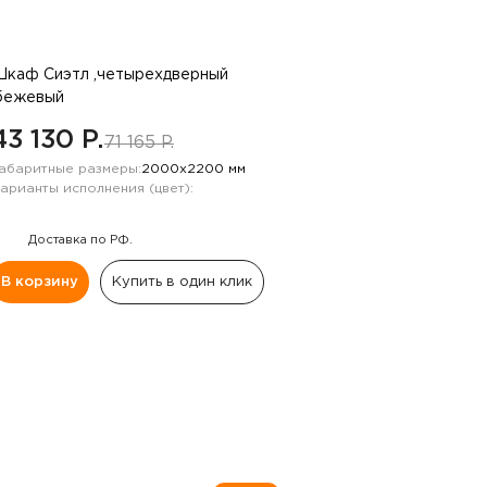
каф Сиэтл ,четырехдверный
бежевый
43 130 P.
71 165 P.
абаритные размеры:
2000х2200 мм
арианты исполнения (цвет):
Доставка по РФ.
В корзину
Купить в один клик