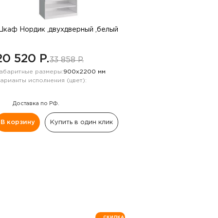
каф Нордик ,двухдверный ,белый
20 520 P.
33 858 P.
абаритные размеры:
900х2200 мм
арианты исполнения (цвет):
Доставка по РФ.
В корзину
Купить в один клик
СКИДКА