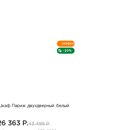
СКИДКА
-20%
каф Париж ,двухдверный ,белый
26 363 P.
43 499 P.