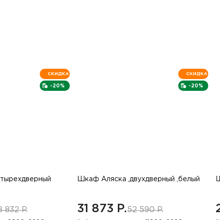
СКИДКА
СКИДКА
-20%
-20%
етырехдверный
Шкаф Аляска ,двухдверный ,белый
Ш
31 873 P.
8 832 P.
52 590 P.