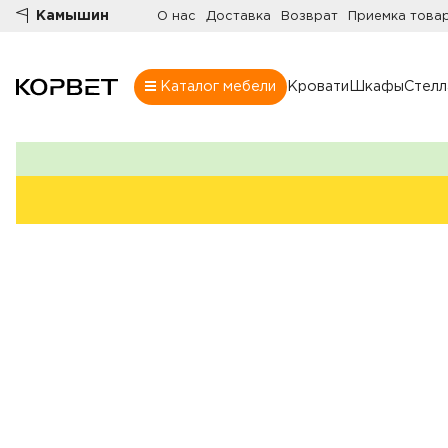
Камышин
О нас
Доставка
Возврат
Приемка това
Каталог мебели
Кровати
Шкафы
Стел
Шкафы
Товары
Комнаты
Все шкафы
Шкафы
Распашные шк
Шкафы-купе
Гардеробные
Шкафы витрин
Книжные шка
Стенки
Угловые шкаф
Комоды
Шкафы в прих