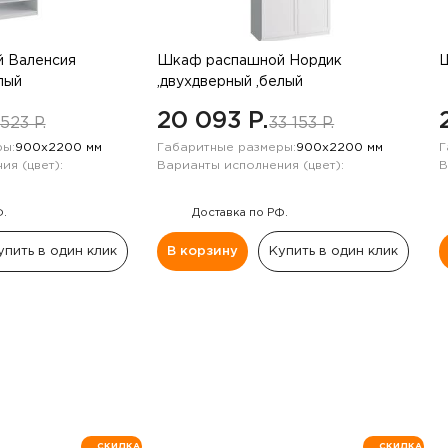
 Валенсия
Шкаф распашной Нордик
Ш
лый
,двухдверный ,белый
20 093 P.
523 P.
33 153 P.
ы:
900х2200 мм
Габаритные размеры:
900х2200 мм
Г
ия (цвет):
Варианты исполнения (цвет):
В
Ф.
Доставка по РФ.
упить в один клик
В корзину
Купить в один клик
СКИДКА
СКИДКА