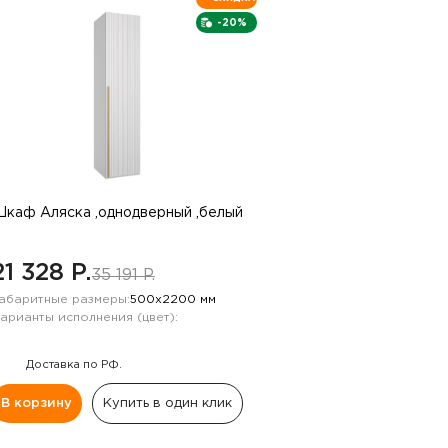
-20%
каф Аляска ,однодверный ,белый
21 328 P.
35 191 P.
абаритные размеры:
500х2200 мм
арианты исполнения (цвет):
Доставка по РФ.
В корзину
Купить в один клик