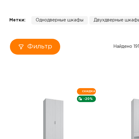
Кровати
Метки:
Однодверные шкафы
Двухдверные шкаф
Тумбы
Диваны
Фильтр
Найдено 19
Пуфы
Столы
Табуреты
СКИДКА
-20%
Зеркала
Вешалки