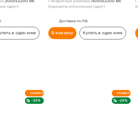
ы:
2000х2200 мм
Габаритные размеры:
11000х2200 мм
Г
ия (цвет):
Варианты исполнения (цвет):
В
Ф.
Доставка по РФ.
упить в один клик
В корзину
Купить в один клик
СКИДКА
СКИДКА
-20%
-20%