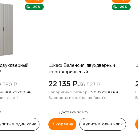
-20%
-20%
,двухдверный
Шкаф Валенсия ,двухдверный
Ш
й
,серо-коричневый
22 135 P.
 580 P.
36 523 P.
ы:
900х2200 мм
Габаритные размеры:
900х2200 мм
Г
ия (цвет):
Варианты исполнения (цвет):
В
Ф.
Доставка по РФ.
упить в один клик
В корзину
Купить в один клик