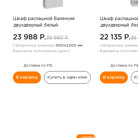
Навесные панели
Полки
Шкаф распашной Валенсия
Шкаф распашной
,двухдверный ,белый
,двухдверный ,бе
Стеллажи
23 988 P.
22 135 P.
39 580 P.
36 
Габаритные размеры:
900х2200 мм
Габаритные размер
Консоли
Варианты исполнения (цвет):
Варианты исполнен
Доставка по РФ.
Доставка по Р
В корзину
Купить в один клик
В корзину
К
СКИДКА