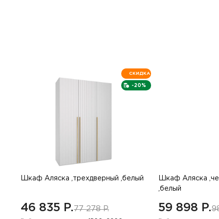
СКИДКА
-20%
Шкаф Аляска ,трехдверный ,белый
Шкаф Аляска ,ч
,белый
46 835 P.
59 898 P.
77 278 P.
9