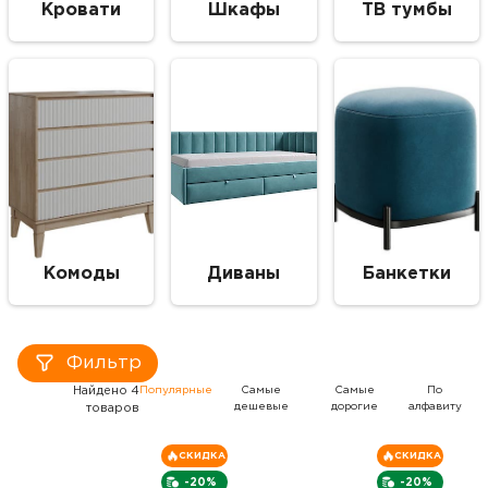
Кровати
Шкафы
ТВ тумбы
Комоды
Диваны
Банкетки
Фильтр
Найдено 4
Популярные
Самые
Самые
По
дешевые
дорогие
алфавиту
товаров
СКИДКА
СКИДКА
-20%
-20%