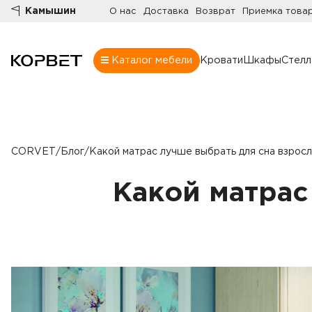
Камышин
О нас
Доставка
Возврат
Приемка това
Каталог мебели
Кровати
Шкафы
Стел
Шкафы
Товары
Комнаты
CORVET
/
Блог
/
Какой матрас лучше выбрать для сна взрос
Все шкафы
Шкафы
Распашные шк
Какой матрас
Шкафы-купе
Гардеробные
Шкафы витрин
Книжные шка
Стенки
Угловые шкаф
Комоды
Шкафы в прих