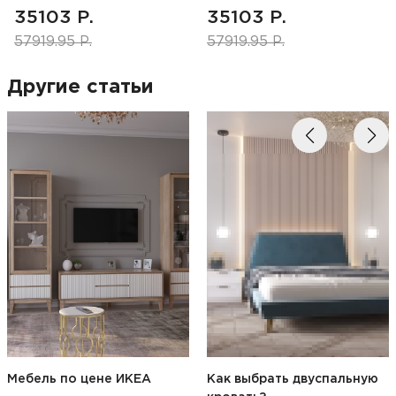
(800х1900),экокожа
35103 Р.
35103 Р.
жемчуг
57919.95 Р.
57919.95 Р.
Другие статьи
Мебель по цене ИКЕА
Как выбрать двуспальную