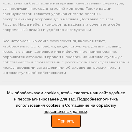
используются безопасные материалы, качественная фурнитура,
вся продукция проходит строгий контроль. Также нашим
преимуществом является удобная система оплаты и
беспроцентная рассрочка до 6 месяцев. Доставка по всей
России. Наша мебель комфортна, надёжна и сочетает в себе
современный дизайн и удобство эксплуатации.
Все материалы на сайте www.corvet.ru, включая текст,
изображения, фотографии, видео, структуру, дизайн страниц,
товарные знаки, доменное имя и фирменное наименование,
охраняются авторским правом и правами на интеллектуальную
собственность в соответствии с российским законодательством и
международными соглашениями об охране авторских прав и
интеллектуальной собственности.
Оставляя свои личные данные, вы принимаете
Политику
Мы обрабатываем cookies, чтобы сделать наш сайт удобнее
конфиденциальности.
Сайт использует cookie файлы
(Политика
и персонализированее для вас. Подробнее:
политика
обработки файлов cookie).
Соглашение на обработку
персональных
использования cookies
и
Соглашение на обработку
данных.
персональных данных
.
вверх
0
Принять
"CORVET"
Договор оферты
© 2006-2025. Все права защищены.
Каталог
Корзина
Профиль
Избранное
Поиск