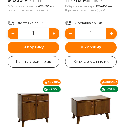
9 025 P.
11 448 P.
14 891 P.
18 889 P.
Габаритные размеры:
680х480 мм
Габаритные размеры:
900х480 мм
Варианты исполнения (цвет):
Варианты исполнения (цвет):
Доставка по РФ.
Доставка по РФ.
−
+
−
+
В корзину
В корзину
Купить в один клик
Купить в один клик
СКИДКА
СКИДКА
-20%
-20%