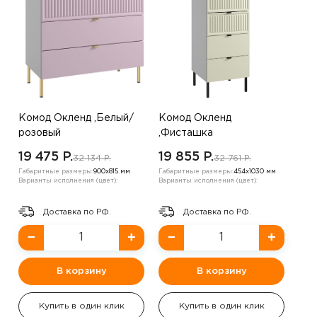
Комод Окленд ,Белый/
Комод Окленд
розовый
,Фисташка
19 475 P.
19 855 P.
32 134 P.
32 761 P.
Габаритные размеры:
900х815 мм
Габаритные размеры:
454х1030 мм
Варианты исполнения (цвет):
Варианты исполнения (цвет):
Доставка по РФ.
Доставка по РФ.
−
+
−
+
В корзину
В корзину
Купить в один клик
Купить в один клик