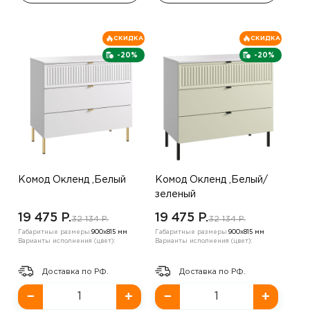
СКИДКА
СКИДКА
-20%
-20%
Комод Окленд ,Белый
Комод Окленд ,Белый/
зеленый
19 475 P.
19 475 P.
32 134 P.
32 134 P.
Габаритные размеры:
900х815 мм
Габаритные размеры:
900х815 мм
Варианты исполнения (цвет):
Варианты исполнения (цвет):
Доставка по РФ.
Доставка по РФ.
−
+
−
+