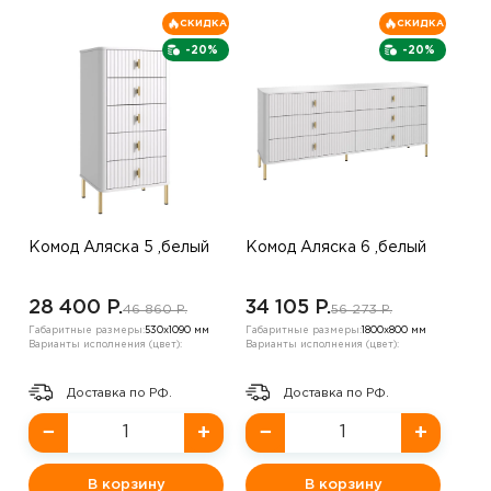
СКИДКА
СКИДКА
-20%
-20%
Комод Аляска 5 ,белый
Комод Аляска 6 ,белый
28 400 P.
34 105 P.
46 860 P.
56 273 P.
Габаритные размеры:
530х1090 мм
Габаритные размеры:
1800х800 мм
Варианты исполнения (цвет):
Варианты исполнения (цвет):
Доставка по РФ.
Доставка по РФ.
−
+
−
+
В корзину
В корзину