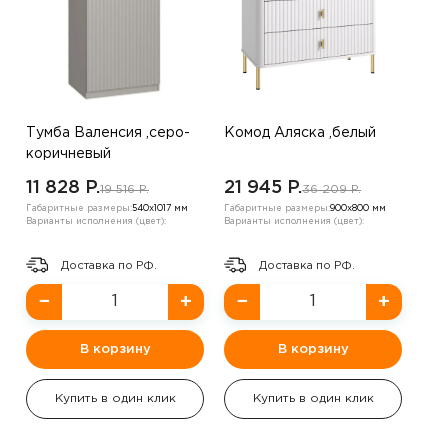
Тумба Валенсия ,серо-
Комод Аляска ,белый
коричневый
11 828 P.
21 945 P.
19 516 P.
36 209 P.
Габаритные размеры:
540х1017 мм
Габаритные размеры:
900х800 мм
Варианты исполнения (цвет):
Варианты исполнения (цвет):
Доставка по РФ.
Доставка по РФ.
−
+
−
+
В корзину
В корзину
Купить в один клик
Купить в один клик