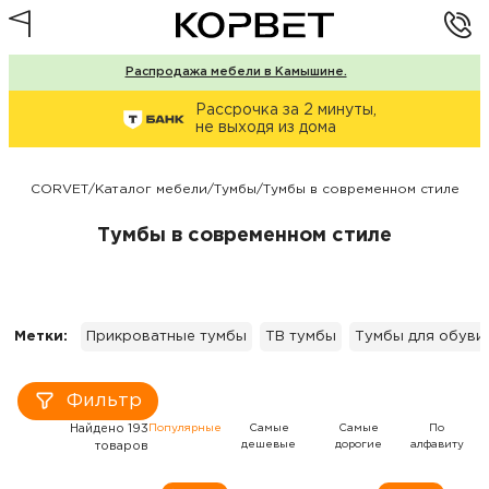
Распродажа мебели в Камышине.
Рассрочка за 2 минуты,
не выходя из дома
CORVET
/
Каталог мебели
/
Тумбы
/
Тумбы в современном стиле
Тумбы в современном стиле
Метки:
Прикроватные тумбы
ТВ тумбы
Тумбы для обуви
Фильтр
Найдено 193
Популярные
Самые
Самые
По
дешевые
дорогие
алфавиту
товаров