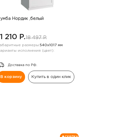
умба Нордик ,белый
11 210 P.
18 497 P.
абаритные размеры:
540х1017 мм
арианты исполнения (цвет):
Доставка по РФ.
В корзину
Купить в один клик
СКИДКА