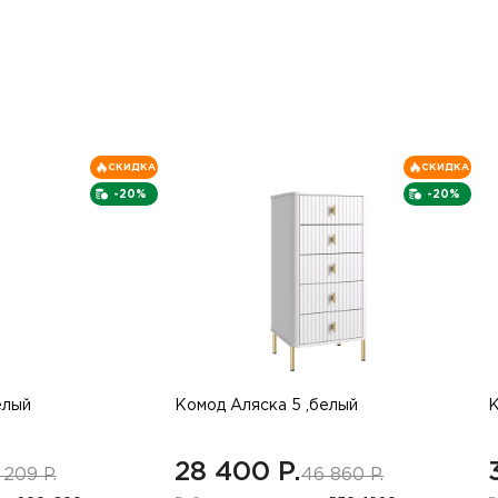
СКИДКА
СКИДКА
-20%
-20%
елый
Комод Аляска 5 ,белый
К
28 400 P.
 209 P.
46 860 P.