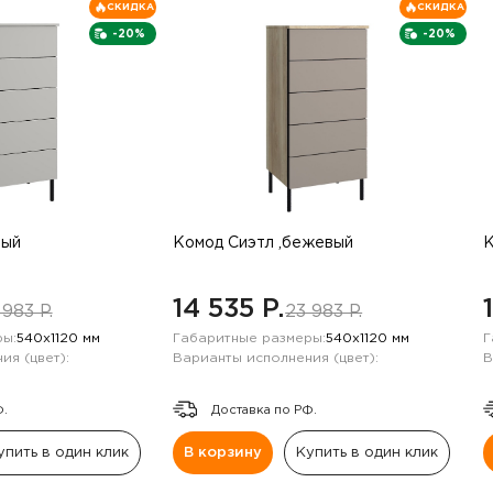
СКИДКА
СКИДКА
-20%
-20%
рый
Комод Сиэтл ,бежевый
К
14 535 P.
 983 P.
23 983 P.
ы:
540х1120 мм
Габаритные размеры:
540х1120 мм
Г
ия (цвет):
Варианты исполнения (цвет):
В
Ф.
Доставка по РФ.
упить в один клик
В корзину
Купить в один клик