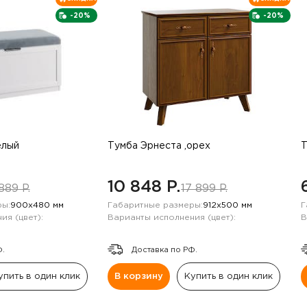
-20%
-20%
елый
Тумба Эрнеста ,орех
Т
10 848 P.
889 P.
17 899 P.
ы:
900х480 мм
Габаритные размеры:
912х500 мм
Г
ия (цвет):
Варианты исполнения (цвет):
В
Ф.
Доставка по РФ.
упить в один клик
В корзину
Купить в один клик