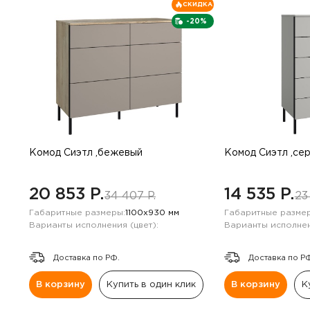
СКИДКА
-20%
Комод Сиэтл ,бежевый
Комод Сиэтл ,се
20 853 P.
14 535 P.
34 407 P.
23
Габаритные размеры:
1100х930 мм
Габаритные размер
Варианты исполнения (цвет):
Варианты исполнен
Доставка по РФ.
Доставка по Р
В корзину
Купить в один клик
В корзину
К