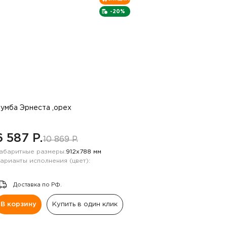
-20%
умба Эрнеста ,орех
6 587 P.
10 869 P.
абаритные размеры:
912х788 мм
арианты исполнения (цвет):
Доставка по РФ.
В корзину
Купить в один клик