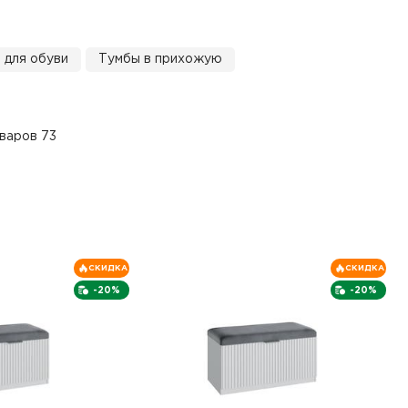
 для обуви
Тумбы в прихожую
варов 73
СКИДКА
СКИДКА
-20%
-20%