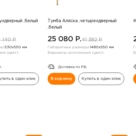
вухдверный ,белый
Тумба Аляска ,четырехдверный
К
,белый
25 080 P.
 140 P.
41 382 P.
ы:
530х550 мм
Габаритные размеры:
1480х550 мм
Г
ия (цвет):
Варианты исполнения (цвет):
В
Ф.
Доставка по РФ.
упить в один клик
В корзину
Купить в один клик