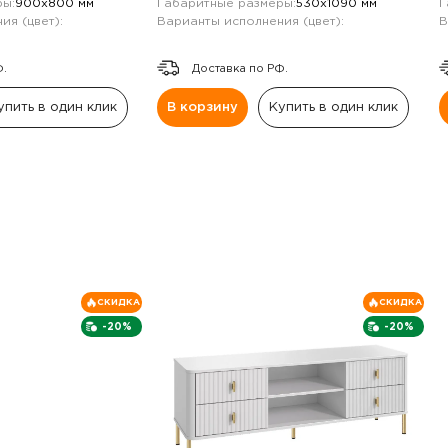
ы:
900х800 мм
Габаритные размеры:
530х1090 мм
Г
ия (цвет):
Варианты исполнения (цвет):
В
Ф.
Доставка по РФ.
упить в один клик
В корзину
Купить в один клик
СКИДКА
СКИДКА
-20%
-20%