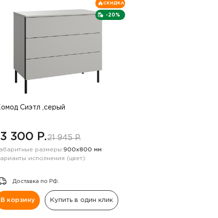
СКИДКА
-20%
омод Сиэтл ,серый
13 300 P.
21 945 P.
абаритные размеры:
900х800 мм
арианты исполнения (цвет):
Доставка по РФ.
В корзину
Купить в один клик