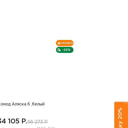
СКИДКА
-20%
омод Аляска 6 ,белый
34 105 P.
56 273 P.