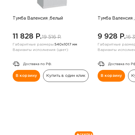
Навесные панели
Полки
Тумба Валенсия ,белый
Тумба Валенсия 
Стеллажи
11 828 P.
9 928 P.
19 516 P.
16 3
Габаритные размеры:
540х1017 мм
Габаритные размер
Консоли
Варианты исполнения (цвет):
Варианты исполнен
Доставка по РФ.
Доставка по Р
В корзину
Купить в один клик
В корзину
К
СКИДКА