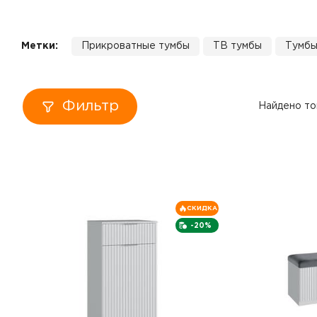
Кровати
Метки:
Прикроватные тумбы
ТВ тумбы
Тумбы
Тумбы
Диваны
Фильтр
Найдено то
Пуфы
Столы
Табуреты
СКИДКА
-20%
Зеркала
Вешалки