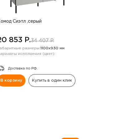
омод Сиэтл ,серый
20 853 P.
34 407 P.
абаритные размеры:
1100х930 мм
арианты исполнения (цвет):
Доставка по РФ.
В корзину
Купить в один клик