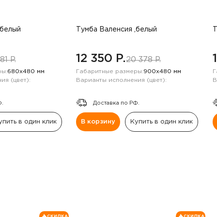
,белый
Тумба Валенсия ,белый
Т
12 350 P.
81 P.
20 378 P.
ы:
680х480 мм
Габаритные размеры:
900х480 мм
Г
ия (цвет):
Варианты исполнения (цвет):
В
Ф.
Доставка по РФ.
упить в один клик
В корзину
Купить в один клик
СКИДКА
СКИДКА