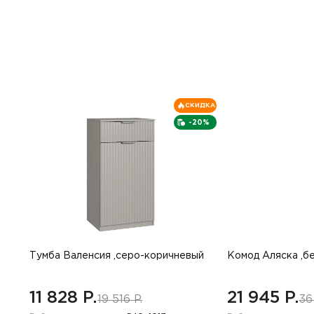
СКИДКА
-20%
Тумба Валенсия ,серо-коричневый
Комод Аляска ,б
11 828 P.
21 945 P.
19 516 P.
36