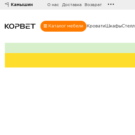
•••
Камышин
О нас
Доставка
Возврат
Каталог мебели
Кровати
Шкафы
Стел
Шкафы
Товары
Комнаты
Все шкафы
Шкафы
Распашные шк
Шкафы-купе
Гардеробные
Шкафы витрин
Книжные шка
Стенки
Угловые шкаф
Комоды
Шкафы в прих