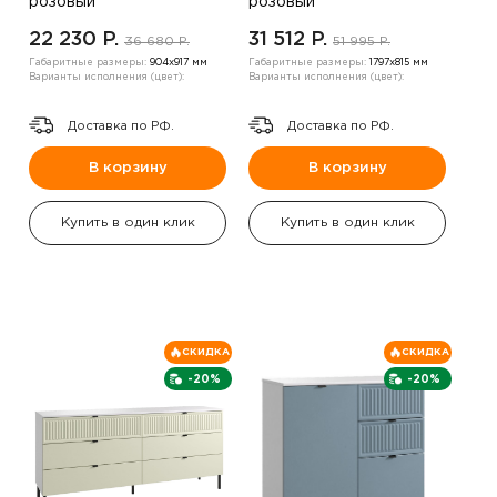
розовый
розовый
22 230 P.
31 512 P.
36 680 P.
51 995 P.
Габаритные размеры:
904х917 мм
Габаритные размеры:
1797х815 мм
Варианты исполнения (цвет):
Варианты исполнения (цвет):
Доставка по РФ.
Доставка по РФ.
В корзину
В корзину
Купить в один клик
Купить в один клик
СКИДКА
СКИДКА
-20%
-20%