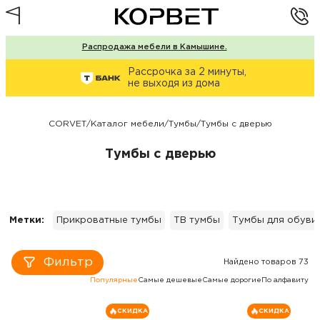
Распродажа мебели в Камышине.
Рассрочка за 2 минуты,
не выходя из дома
CORVET
/
Каталог мебели
/
Тумбы
/
Тумбы с дверью
Тумбы с дверью
Метки:
Прикроватные тумбы
ТВ тумбы
Тумбы для обуви
Фильтр
Найдено товаров 73
Популярные
Самые дешевые
Самые дорогие
По алфавиту
СКИДКА
СКИДКА