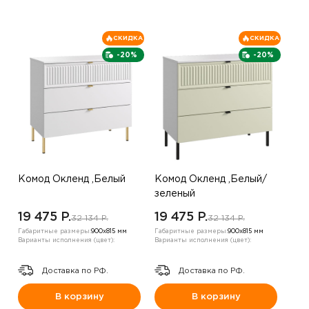
СКИДКА
СКИДКА
-20%
-20%
Комод Окленд ,Белый
Комод Окленд ,Белый/
зеленый
19 475 P.
19 475 P.
32 134 P.
32 134 P.
Габаритные размеры:
900х815 мм
Габаритные размеры:
900х815 мм
Варианты исполнения (цвет):
Варианты исполнения (цвет):
Доставка по РФ.
Доставка по РФ.
В корзину
В корзину