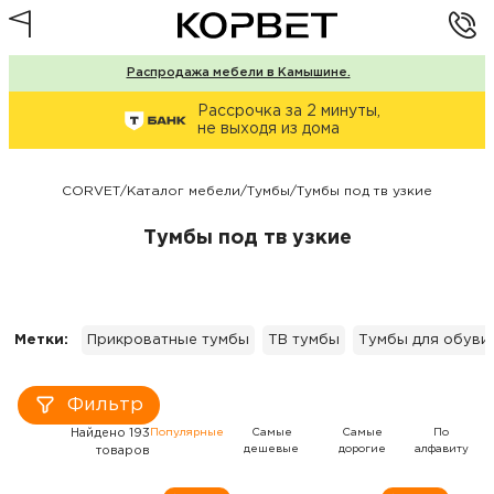
Распродажа мебели в Камышине.
Рассрочка за 2 минуты,
не выходя из дома
CORVET
/
Каталог мебели
/
Тумбы
/
Тумбы под тв узкие
Тумбы под тв узкие
Метки:
Прикроватные тумбы
ТВ тумбы
Тумбы для обуви
Фильтр
Найдено 193
Популярные
Самые
Самые
По
дешевые
дорогие
алфавиту
товаров