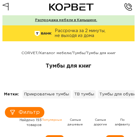
Распродажа мебели в Камышине.
Рассрочка за 2 минуты,
не выходя из дома
CORVET
/
Каталог мебели
/
Тумбы
/
Тумбы для книг
Тумбы для книг
Метки:
Прикроватные тумбы
ТВ тумбы
Тумбы для обуви
Фильтр
Найдено 193
Популярные
Самые
Самые
По
дешевые
дорогие
алфавиту
товаров