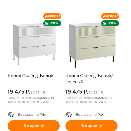
СКИДКА
СКИДКА
-20%
-20%
Комод Окленд ,Белый
Комод Окленд ,Белый/
зеленый
19 475 P.
19 475 P.
32 134 P.
32 134 P.
Габаритные размеры:
900х815 мм
Габаритные размеры:
900х815 мм
Варианты исполнения (цвет):
Варианты исполнения (цвет):
Доставка по РФ.
Доставка по РФ.
В корзину
В корзину