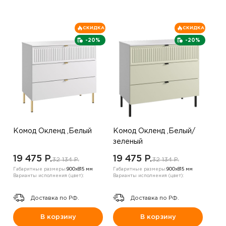
СКИДКА
СКИДКА
-20%
-20%
Комод Окленд ,Белый
Комод Окленд ,Белый/
зеленый
19 475 P.
19 475 P.
32 134 P.
32 134 P.
Габаритные размеры:
900х815 мм
Габаритные размеры:
900х815 мм
Варианты исполнения (цвет):
Варианты исполнения (цвет):
Доставка по РФ.
Доставка по РФ.
В корзину
В корзину