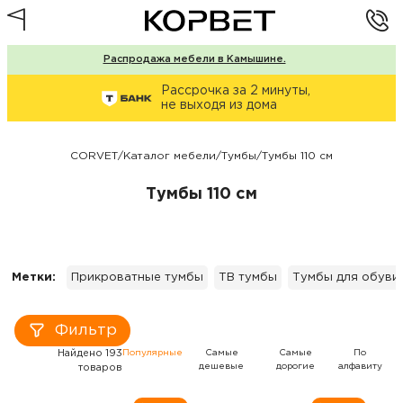
Распродажа мебели в Камышине.
Рассрочка за 2 минуты,
не выходя из дома
CORVET
/
Каталог мебели
/
Тумбы
/
Тумбы 110 см
Тумбы 110 см
Метки:
Прикроватные тумбы
ТВ тумбы
Тумбы для обуви
Фильтр
Найдено 193
Популярные
Самые
Самые
По
дешевые
дорогие
алфавиту
товаров