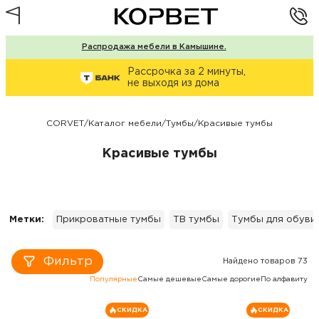
Распродажа мебели в Камышине.
Рассрочка за 2 минуты,
не выходя из дома
CORVET
/
Каталог мебели
/
Тумбы
/
Красивые тумбы
Красивые тумбы
Метки:
Прикроватные тумбы
ТВ тумбы
Тумбы для обуви
Фильтр
Найдено товаров 73
Популярные
Самые дешевые
Самые дорогие
По алфавиту
СКИДКА
СКИДКА