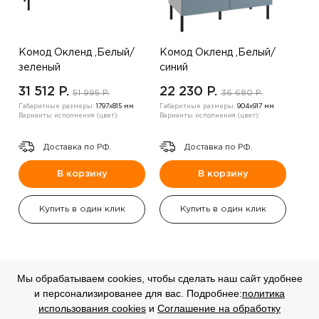
Комод Окленд ,Белый/
Комод Окленд ,Белый/
зеленый
синий
31 512 P.
22 230 P.
51 995 P.
36 680 P.
Габаритные размеры:
1797х815 мм
Габаритные размеры:
904х917 мм
Варианты исполнения (цвет):
Варианты исполнения (цвет):
Доставка по РФ.
Доставка по РФ.
В корзину
В корзину
Купить в один клик
Купить в один клик
Мы обрабатываем cookies, чтобы сделать наш сайт удобнее
и персонализированее для вас. Подробнее:
политика
СКИДКА
СКИДКА
использования cookies
и
Соглашение на обработку
-20%
-20%