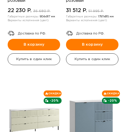
розовый
розовый
22 230 P.
31 512 P.
36 680 P.
51 995 P.
Габаритные размеры:
904х917 мм
Габаритные размеры:
1797х815 мм
Варианты исполнения (цвет):
Варианты исполнения (цвет):
Доставка по РФ.
Доставка по РФ.
В корзину
В корзину
Купить в один клик
Купить в один клик
СКИДКА
СКИДКА
-20%
-20%