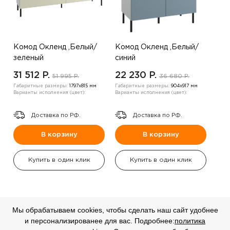
Комод Окленд ,Белый/
Комод Окленд ,Белый/
зеленый
синий
31 512 P.
22 230 P.
51 995 P.
36 680 P.
Габаритные размеры:
1797х815 мм
Габаритные размеры:
904х917 мм
Варианты исполнения (цвет):
Варианты исполнения (цвет):
Доставка по РФ.
Доставка по РФ.
В корзину
В корзину
Купить в один клик
Купить в один клик
Мы обрабатываем cookies, чтобы сделать наш сайт удобнее
и персонализированее для вас. Подробнее:
политика
СКИДКА
СКИДКА