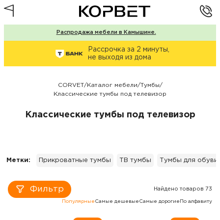
Распродажа мебели в Камышине.
Рассрочка за 2 минуты,
не выходя из дома
CORVET
/
Каталог мебели
/
Тумбы
/
Классические тумбы под телевизор
Классические тумбы под телевизор
Метки:
Прикроватные тумбы
ТВ тумбы
Тумбы для обуви
Фильтр
Найдено товаров 73
Популярные
Самые дешевые
Самые дорогие
По алфавиту