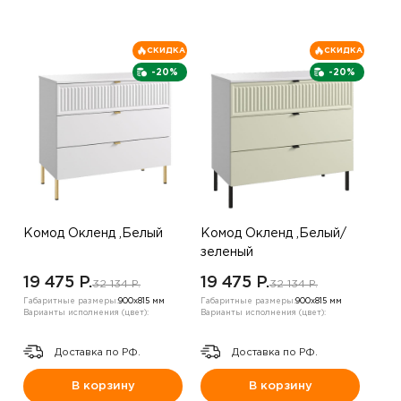
СКИДКА
СКИДКА
-20%
-20%
Комод Окленд ,Белый
Комод Окленд ,Белый/
зеленый
19 475 P.
19 475 P.
32 134 P.
32 134 P.
Габаритные размеры:
900х815 мм
Габаритные размеры:
900х815 мм
Варианты исполнения (цвет):
Варианты исполнения (цвет):
Доставка по РФ.
Доставка по РФ.
В корзину
В корзину