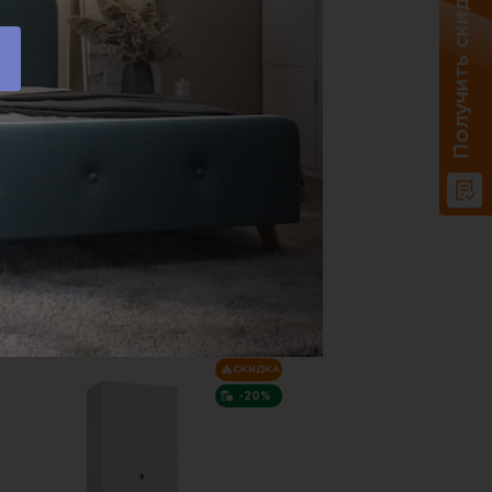
Получить скидку 20%
22 848 P.
37 699 P.
абаритные размеры:
1000х2200 мм
арианты исполнения (цвет):
Доставка по РФ.
В корзину
Купить в один клик
СКИДКА
-20%