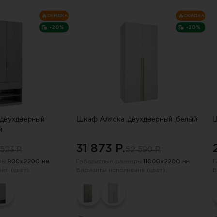
СКИДКА
СКИДКА
-20%
-20%
,двухдверный
Шкаф Аляска ,двухдверный ,белый
Ш
й
31 873 P.
523 P.
52 590 P.
ы:
900х2200 мм
Габаритные размеры:
11000х2200 мм
Г
ия (цвет):
Варианты исполнения (цвет):
В