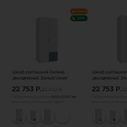
опросе. Е
СКИДКА
-20%
Шкаф распашной Окленд
Шкаф распашной
,двухдверный ,Белый/синий
,двухдверный ,Б
22 753 P.
22 753 P.
37 542 P.
37
Габаритные размеры:
900х2000 мм
Габаритные размер
Варианты исполнения (цвет):
Варианты исполнен