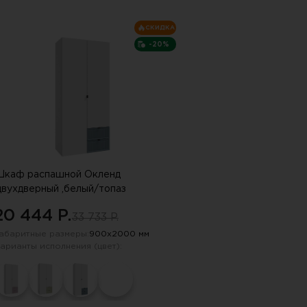
пку "СПАМ"
СКИДКА
-20%
каф распашной Окленд
двухдверный ,белый/топаз
20 444 P.
33 733 P.
абаритные размеры:
900х2000 мм
арианты исполнения (цвет):