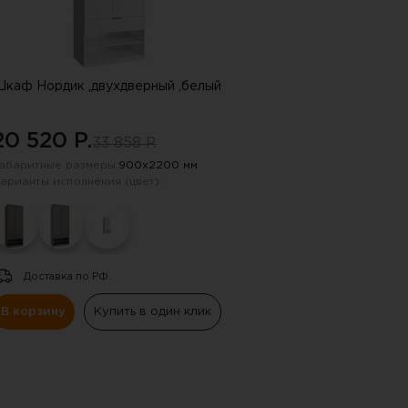
каф Нордик ,двухдверный ,белый
20 520 P.
33 858 P.
абаритные размеры:
900х2200 мм
арианты исполнения (цвет):
Доставка по РФ.
В корзину
Купить в один клик