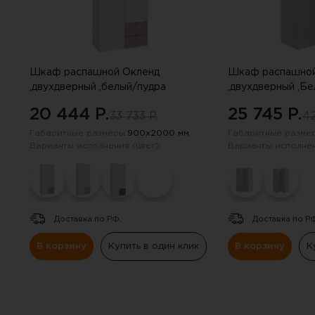
Шкаф распашной Окленд
Шкаф распашной
,двухдверный ,белый/пудра
,двухдверный ,Б
20 444 P.
25 745 P.
33 733 P.
42
Габаритные размеры:
900х2000 мм
Габаритные размер
Варианты исполнения (цвет):
Варианты исполнен
Доставка по РФ.
Доставка по Р
В корзину
Купить в один клик
В корзину
К
Вы 
Инструкцию по примене