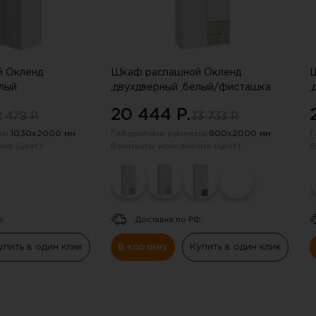
 Окленд
Шкаф распашной Окленд
Ш
елый
,двухдверный ,белый/фисташка
,
20 444 P.
 479 P.
33 733 P.
ы:
1030х2000 мм
Габаритные размеры:
900х2000 мм
Г
ия (цвет):
Варианты исполнения (цвет):
В
Ф.
Доставка по РФ.
упить в один клик
В корзину
Купить в один клик
получили скидку в 20%
нию промокода отправили на электрон