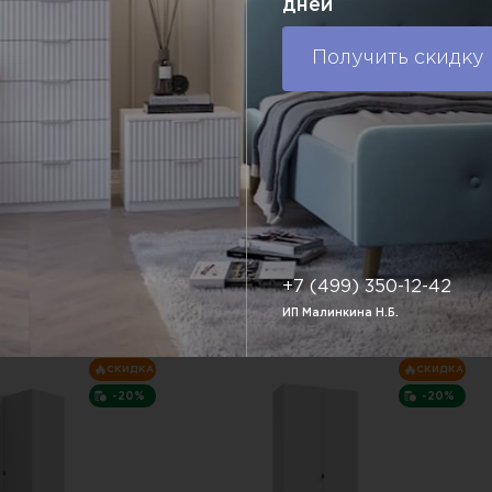
дней
23 465 P.
7 699 P.
38 717 P.
ы:
1000х2200 мм
Габаритные размеры:
970х2201 мм
Г
Получить скидку
ия (цвет):
Варианты исполнения (цвет):
В
Ф.
Доставка по РФ.
упить в один клик
В корзину
Купить в один клик
+7 (499) 350-12-42
ИП Малинкина Н.Б.
СКИДКА
СКИДКА
-20%
-20%