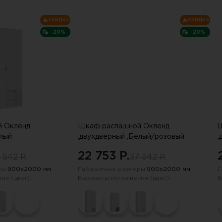
сли письмо не пришло, проверьте па
СКИДКА
СКИДКА
-20%
-20%
 Окленд
Шкаф распашной Окленд
Ш
елый
,двухдверный ,Белый/розовый
,
22 753 P.
 542 P.
37 542 P.
ы:
900х2000 мм
Габаритные размеры:
900х2000 мм
Г
ия (цвет):
Варианты исполнения (цвет):
В