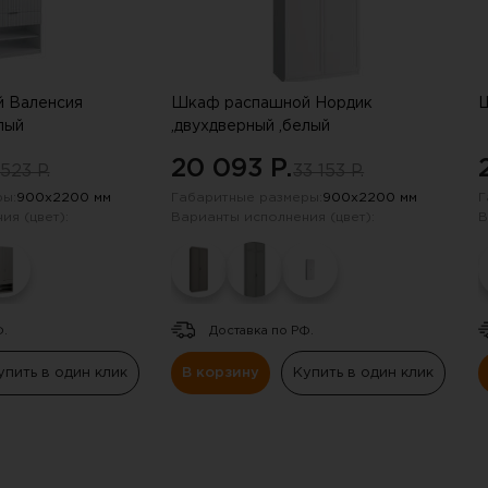
 Валенсия
Шкаф распашной Нордик
Ш
лый
,двухдверный ,белый
20 093 P.
523 P.
33 153 P.
ы:
900х2200 мм
Габаритные размеры:
900х2200 мм
Г
ия (цвет):
Варианты исполнения (цвет):
В
Ф.
Доставка по РФ.
упить в один клик
В корзину
Купить в один клик