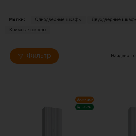
Кровати
Метки:
Однодверные шкафы
Двухдверные шкаф
Тумбы
Книжные шкафы
Диваны
Пуфы
Фильтр
Найдено то
Столы
Табуреты
СКИДКА
Зеркала
-20%
Вешалки