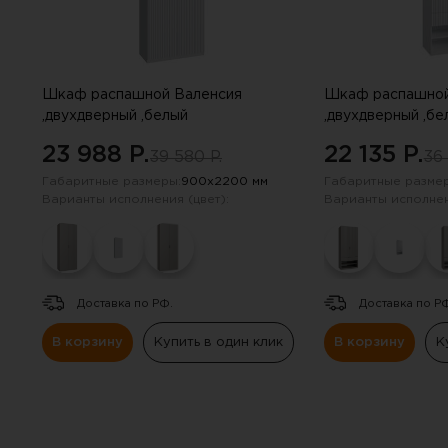
Навесные панели
Полки
Шкаф распашной Валенсия
Шкаф распашной
Стеллажи
,двухдверный ,белый
,двухдверный ,бе
23 988 P.
22 135 P.
39 580 P.
36 
Консоли
Габаритные размеры:
900х2200 мм
Габаритные размер
Варианты исполнения (цвет):
Варианты исполнен
Доставка по РФ.
Доставка по Р
В корзину
Купить в один клик
В корзину
К