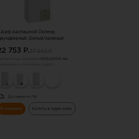
каф распашной Окленд
двухдверный ,Белый/зеленый
22 753 P.
37 542 P.
абаритные размеры:
900х2000 мм
арианты исполнения (цвет):
Доставка по РФ.
В корзину
Купить в один клик
 !!!
ную почту, указанную в