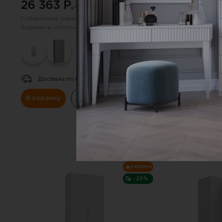
26 363 P.
22 848 P.
43 499 P.
3
Габаритные размеры:
970х2201 мм
Габаритные размер
Варианты исполнения (цвет):
Варианты исполнен
Доставка по РФ.
Доставка по Р
В корзину
Купить в один клик
В корзину
К
СКИДКА
-20%