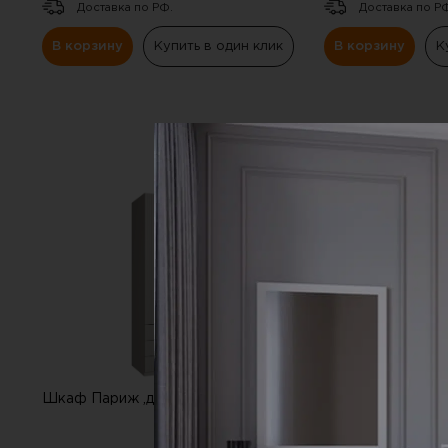
Доставка по РФ.
Доставка по Р
В корзину
Купить в один клик
В корзину
К
СКИДКА
-20%
Шкаф Париж ,двухдверный ,серый
Шкаф Сиэтл ,дву