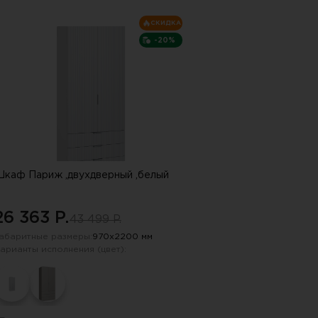
СКИДКА
-20%
каф Париж ,двухдверный ,белый
26 363 P.
43 499 P.
абаритные размеры:
970х2200 мм
арианты исполнения (цвет):