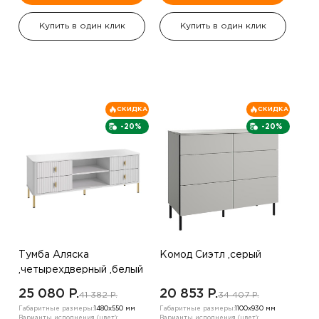
Купить в один клик
Купить в один клик
СКИДКА
СКИДКА
-20%
-20%
Тумба Аляска
Комод Сиэтл ,серый
,четырехдверный ,белый
25 080 P.
20 853 P.
41 382 P.
34 407 P.
Габаритные размеры:
1480х550 мм
Габаритные размеры:
1100х930 мм
Варианты исполнения (цвет):
Варианты исполнения (цвет):