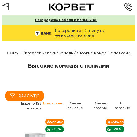
Распродажа мебели в Камышине.
Рассрочка за 2 минуты,
не выходя из дома
CORVET
/
Каталог мебели
/
Комоды
/
Высокие комоды с полками
Высокие комоды с полками
Фильтр
Найдено 193
Популярные
Самые
Самые
По
дешевые
дорогие
алфавиту
товаров
СКИДКА
СКИДКА
-20%
-20%