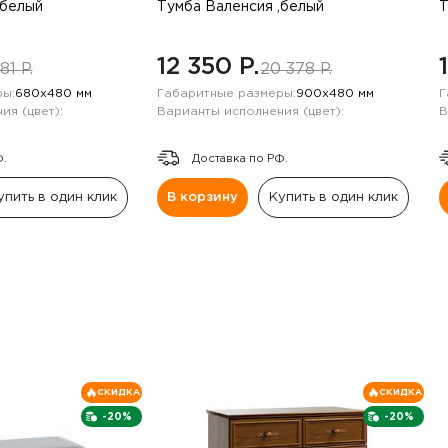
,белый
Тумба Валенсия ,белый
Т
12 350 P.
81 P.
20 378 P.
ы:
680х480 мм
Габаритные размеры:
900х480 мм
Г
ия (цвет):
Варианты исполнения (цвет):
В
Ф.
Доставка по РФ.
упить в один клик
В корзину
Купить в один клик
СКИДКА
СКИДКА
-20%
-20%