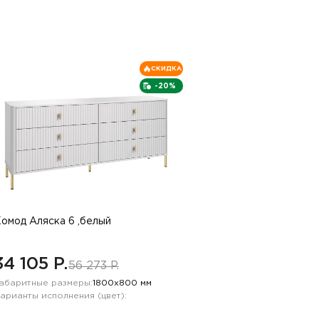
СКИДКА
-20%
омод Аляска 6 ,белый
34 105 P.
56 273 P.
абаритные размеры:
1800х800 мм
арианты исполнения (цвет):