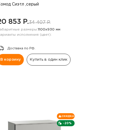
омод Сиэтл ,серый
20 853 P.
34 407 P.
абаритные размеры:
1100х930 мм
арианты исполнения (цвет):
Доставка по РФ.
В корзину
Купить в один клик
СКИДКА
-20%