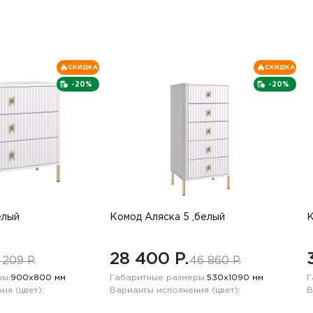
СКИДКА
СКИДКА
-20%
-20%
елый
Комод Аляска 5 ,белый
К
28 400 P.
 209 P.
46 860 P.
ы:
900х800 мм
Габаритные размеры:
530х1090 мм
Г
ия (цвет):
Варианты исполнения (цвет):
В