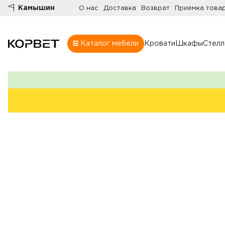
Камышин
О нас
Доставка
Возврат
Приемка това
Каталог мебели
Кровати
Шкафы
Стел
Шкафы
Товары
Комнаты
Все шкафы
Шкафы
Распашные шк
Шкафы-купе
Гардеробные
Шкафы витрин
Книжные шка
Стенки
Угловые шкаф
Комоды
Шкафы в прих