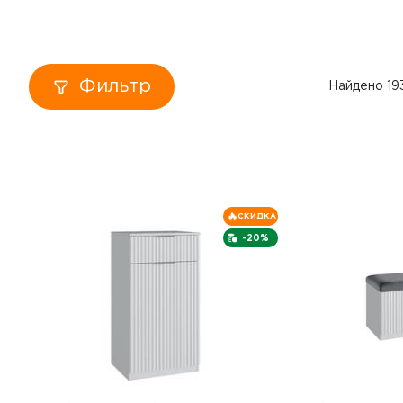
Кровати
Тумбы
Фильтр
Найдено 19
Диваны
Пуфы
Столы
СКИДКА
-20%
Табуреты
Зеркала
Вешалки