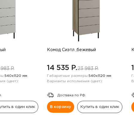
рый
Комод Сиэтл ,бежевый
К
14 535 P.
 983 P.
23 983 P.
ы:
540х1120 мм
Габаритные размеры:
540х1120 мм
Г
ия (цвет):
Варианты исполнения (цвет):
В
Ф.
Доставка по РФ.
упить в один клик
В корзину
Купить в один клик