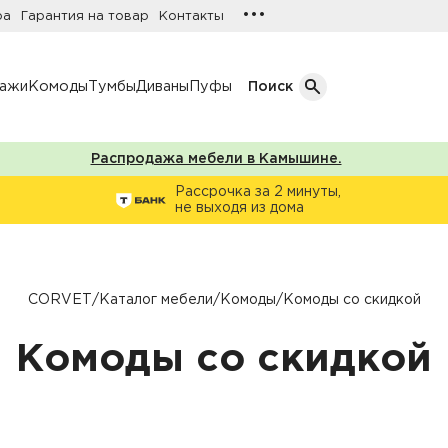
•••
ра
Гарантия на товар
Контакты
лажи
Комоды
Тумбы
Диваны
Пуфы
Поиск
Распродажа мебели в Камышине.
Кол-во дверей
Рассрочка за 2 минуты,
не выходя из дома
Однодверные шкафы
афы
Двухдверные шкафы
Трехдверные шкафы
CORVET
/
Каталог мебели
/
Комоды
/
Комоды со скидкой
ы
Четырехдверные шкафы
Комоды со скидкой
фы
ы
ожую