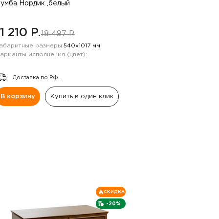
умба Нордик ,белый
11 210 P.
18 497 P.
абаритные размеры:
540х1017 мм
арианты исполнения (цвет):
Доставка по РФ.
В корзину
Купить в один клик
СКИДКА
-20%