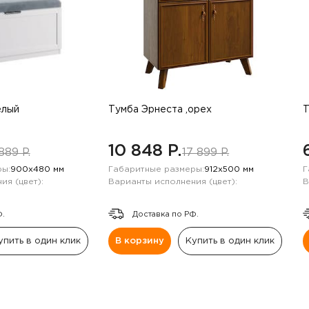
елый
Тумба Эрнеста ,орех
Т
10 848 P.
889 P.
17 899 P.
ы:
900х480 мм
Габаритные размеры:
912х500 мм
Г
ия (цвет):
Варианты исполнения (цвет):
В
Ф.
Доставка по РФ.
упить в один клик
В корзину
Купить в один клик