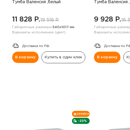
Навесные панели
Тумба Валенсия ,белый
Тумба Валенсия 
Полки
11 828 P.
9 928 P.
19 516 P.
16 3
Габаритные размеры:
540х1017 мм
Габаритные размер
Стеллажи
Варианты исполнения (цвет):
Варианты исполнен
Доставка по РФ.
Доставка по Р
Консоли
В корзину
Купить в один клик
В корзину
К
СКИДКА
-20%