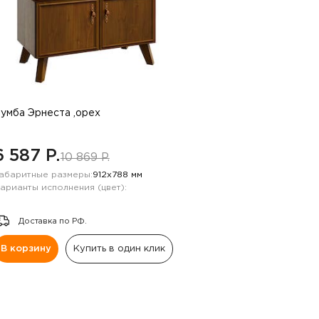
умба Эрнеста ,орех
6 587 P.
10 869 P.
абаритные размеры:
912х788 мм
арианты исполнения (цвет):
Доставка по РФ.
В корзину
Купить в один клик