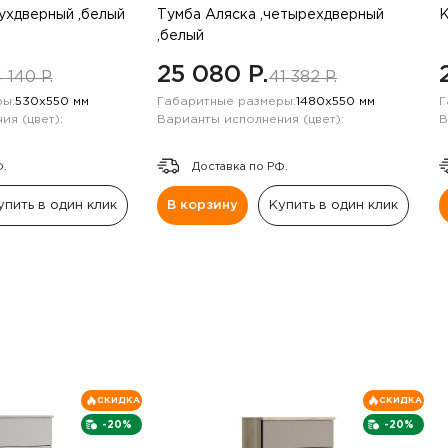
вухдверный ,белый
Тумба Аляска ,четырехдверный
К
,белый
25 080 P.
 140 P.
41 382 P.
ы:
530х550 мм
Габаритные размеры:
1480х550 мм
Г
ия (цвет):
Варианты исполнения (цвет):
В
Ф.
Доставка по РФ.
упить в один клик
В корзину
Купить в один клик
СКИДКА
СКИДКА
-20%
-20%