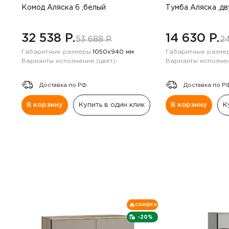
Комод Аляска 6 ,белый
Тумба Аляска ,д
32 538 P.
14 630 P.
53 688 P.
24
Габаритные размеры:
1050х940 мм
Габаритные размер
Варианты исполнения (цвет):
Варианты исполнен
Доставка по РФ.
Доставка по Р
В корзину
Купить в один клик
В корзину
К
СКИДКА
-20%