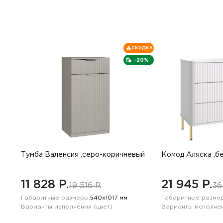
СКИДКА
-20%
Тумба Валенсия ,серо-коричневый
Комод Аляска ,б
11 828 P.
21 945 P.
19 516 P.
36
Габаритные размеры:
540х1017 мм
Габаритные размер
Варианты исполнения (цвет):
Варианты исполнен