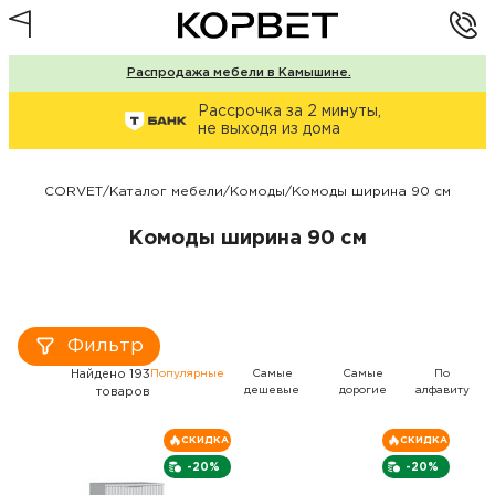
Распродажа мебели в Камышине.
Рассрочка за 2 минуты,
не выходя из дома
CORVET
/
Каталог мебели
/
Комоды
/
Комоды ширина 90 см
Комоды ширина 90 см
Фильтр
Найдено 193
Популярные
Самые
Самые
По
дешевые
дорогие
алфавиту
товаров
СКИДКА
СКИДКА
-20%
-20%