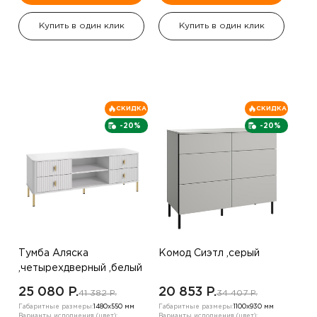
Купить в один клик
Купить в один клик
СКИДКА
СКИДКА
-20%
-20%
Тумба Аляска
Комод Сиэтл ,серый
,четырехдверный ,белый
25 080 P.
20 853 P.
41 382 P.
34 407 P.
Габаритные размеры:
1480х550 мм
Габаритные размеры:
1100х930 мм
Варианты исполнения (цвет):
Варианты исполнения (цвет):