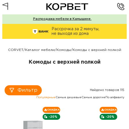
Распродажа мебели в Камышине.
Рассрочка за 2 минуты,
не выходя из дома
CORVET
/
Каталог мебели
/
Комоды
/
Комоды с верхней полкой
Комоды с верхней полкой
Фильтр
Найдено товаров 115
Популярные
Самые дешевые
Самые дорогие
По алфавиту
СКИДКА
СКИДКА
-20%
-20%