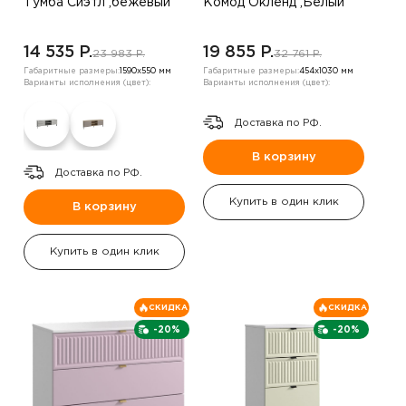
Тумба Сиэтл ,бежевый
Комод Окленд ,Белый
14 535 P.
19 855 P.
23 983 P.
32 761 P.
Габаритные размеры:
1590х550 мм
Габаритные размеры:
454х1030 мм
Варианты исполнения (цвет):
Варианты исполнения (цвет):
Доставка по РФ.
В корзину
Доставка по РФ.
Купить в один клик
В корзину
Купить в один клик
СКИДКА
СКИДКА
-20%
-20%