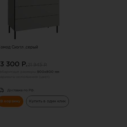
пку "СПАМ"
омод Сиэтл ,серый
13 300 P.
21 945 P.
абаритные размеры:
900х800 мм
арианты исполнения (цвет):
Доставка по РФ.
В корзину
Купить в один клик