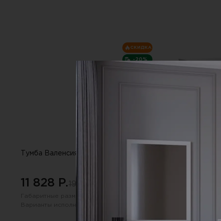
СКИДКА
-20%
Тумба Валенсия ,серо-коричневый
Комод Аляска ,б
11 828 P.
21 945 P.
19 516 P.
36
Габаритные размеры:
540х1017 мм
Габаритные размер
Варианты исполнения (цвет):
Варианты исполнен