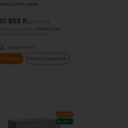
омод Сиэтл ,серый
20 853 P.
34 407 P.
абаритные размеры:
1100х930 мм
арианты исполнения (цвет):
Доставка по РФ.
В корзину
Купить в один клик
 !!!
СКИДКА
ную почту, указанную в
-20%