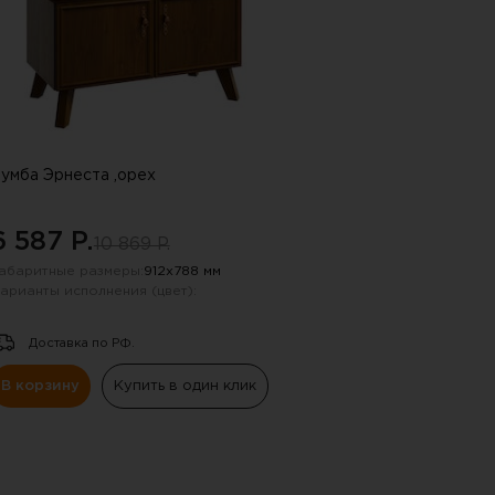
умба Эрнеста ,орех
6 587 P.
10 869 P.
абаритные размеры:
912х788 мм
арианты исполнения (цвет):
Доставка по РФ.
В корзину
Купить в один клик