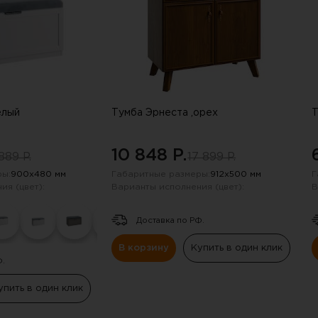
елый
Тумба Эрнеста ,орех
Т
10 848 P.
889 P.
17 899 P.
ы:
900х480 мм
Габаритные размеры:
912х500 мм
Г
ия (цвет):
Варианты исполнения (цвет):
В
Доставка по РФ.
В корзину
Купить в один клик
Ф.
упить в один клик