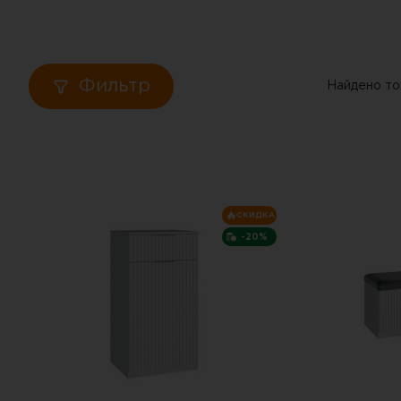
Кровати
Тумбы
Фильтр
Найдено то
Диваны
Пуфы
Столы
СКИДКА
-20%
Табуреты
Зеркала
Вешалки