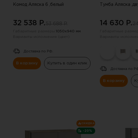
Комод Аляска 6 ,белый
Тумба Аляска ,д
32 538 P.
14 630 P.
53 688 P.
24
Габаритные размеры:
1050х940 мм
Габаритные размер
Варианты исполнения (цвет):
Варианты исполнен
Доставка по РФ.
В корзину
Купить в один клик
Доставка по Р
В корзину
К
Вы 
СКИДКА
Инструкцию по примене
-20%