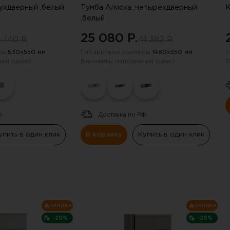
вухдверный ,белый
Тумба Аляска ,четырехдверный
К
,белый
25 080 P.
 140 P.
41 382 P.
ы:
530х550 мм
Габаритные размеры:
1480х550 мм
Г
ия (цвет):
Варианты исполнения (цвет):
В
Ф.
Доставка по РФ.
упить в один клик
В корзину
Купить в один клик
получили скидку в 20%
СКИДКА
СКИДКА
нию промокода отправили на электрон
-20%
-20%