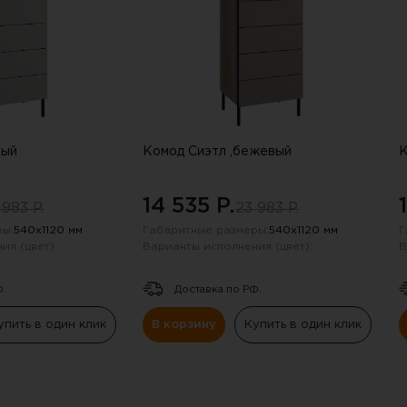
сли письмо не пришло, проверьте па
рый
Комод Сиэтл ,бежевый
К
14 535 P.
 983 P.
23 983 P.
ы:
540х1120 мм
Габаритные размеры:
540х1120 мм
Г
ия (цвет):
Варианты исполнения (цвет):
В
Ф.
Доставка по РФ.
упить в один клик
В корзину
Купить в один клик