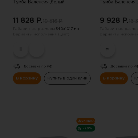
Навесные панели
Тумба Валенсия ,белый
Тумба Валенсия 
Полки
11 828 P.
9 928 P.
19 516 P.
16 3
Габаритные размеры:
540х1017 мм
Габаритные размер
Стеллажи
Варианты исполнения (цвет):
Варианты исполнен
Консоли
Доставка по РФ.
Доставка по Р
В корзину
Купить в один клик
В корзину
К
СКИДКА
-20%