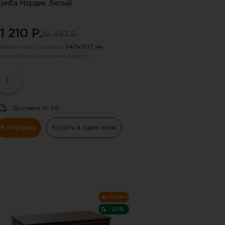
умба Нордик ,белый
11 210 P.
18 497 P.
абаритные размеры:
540х1017 мм
арианты исполнения (цвет):
Доставка по РФ.
В корзину
Купить в один клик
СКИДКА
-20%