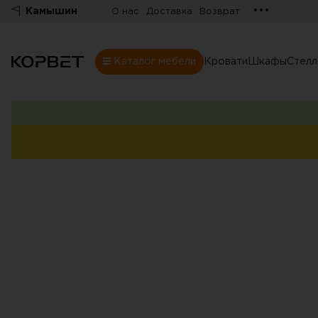
•••
Камышин
О нас
Доставка
Возврат
Каталог мебели
Кровати
Шкафы
Стел
Шкафы
Товары
Комнаты
Все шкафы
Шкафы
Распашные шк
Шкафы-купе
Гардеробные
Шкафы витрин
Книжные шка
Стенки
Угловые шкаф
Комоды
Шкафы в прих