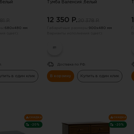
,белый
Тумба Валенсия ,белый
Т
12 350 P.
81 P.
20 378 P.
ы:
680х480 мм
Габаритные размеры:
900х480 мм
Г
ия (цвет):
Варианты исполнения (цвет):
В
Ф.
Доставка по РФ.
упить в один клик
В корзину
Купить в один клик
СКИДКА
СКИДКА
-20%
-20%