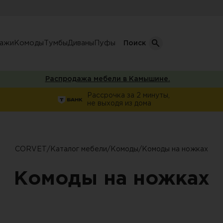
лажи
Комоды
Тумбы
Диваны
Пуфы
Поиск
Распродажа мебели в Камышине.
Кол-во дверей
Рассрочка за 2 минуты,
не выходя из дома
Однодверные шкафы
афы
Двухдверные шкафы
Трехдверные шкафы
CORVET
/
Каталог мебели
/
Комоды
/
Комоды на ножках
ы
Четырехдверные шкафы
Комоды на ножках
фы
ы
ожую