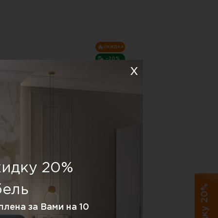
СКИДКА
-20%
омод Аляска 6 ,белый
кидку 20%
34 105 P.
56 273 P.
бель
абаритные размеры:
1800х800 мм
арианты исполнения (цвет):
плена за Вами на 10