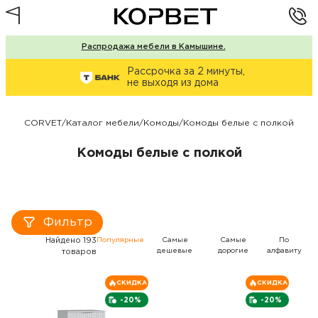
Распродажа мебели в Камышине.
Рассрочка за 2 минуты,
не выходя из дома
CORVET
/
Каталог мебели
/
Комоды
/
Комоды белые с полкой
Комоды белые с полкой
Фильтр
Найдено 193
Популярные
Самые
Самые
По
дешевые
дорогие
алфавиту
товаров
СКИДКА
СКИДКА
-20%
-20%