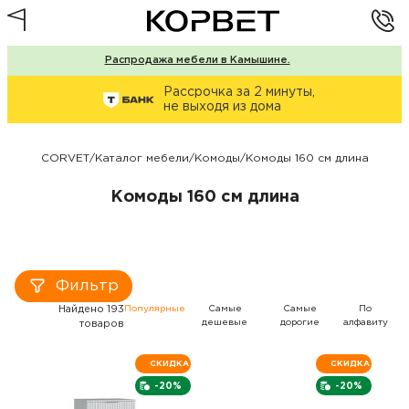
Распродажа мебели в Камышине.
Рассрочка за 2 минуты,
не выходя из дома
CORVET
/
Каталог мебели
/
Комоды
/
Комоды 160 см длина
Комоды 160 см длина
Фильтр
Найдено 193
Популярные
Самые
Самые
По
дешевые
дорогие
алфавиту
товаров
СКИДКА
СКИДКА
-20%
-20%