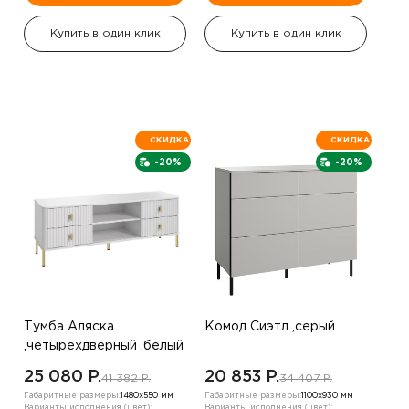
Купить в один клик
Купить в один клик
СКИДКА
СКИДКА
-20%
-20%
Тумба Аляска
Комод Сиэтл ,серый
,четырехдверный ,белый
25 080 P.
20 853 P.
41 382 P.
34 407 P.
Габаритные размеры:
1480х550 мм
Габаритные размеры:
1100х930 мм
Варианты исполнения (цвет):
Варианты исполнения (цвет):