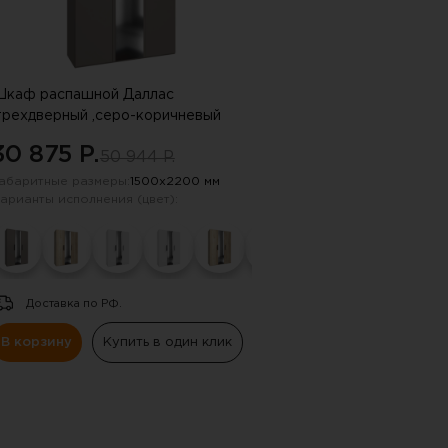
каф распашной Даллас
трехдверный ,серо-коричневый
30 875 P.
50 944 P.
абаритные размеры:
1500х2200 мм
арианты исполнения (цвет):
Доставка по РФ.
В корзину
Купить в один клик