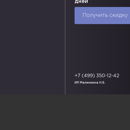
дней
38 095 P.
115 P.
62 857 P.
ы:
1210х2160 с
Габаритные размеры:
1590х2197 с
Г
Получить скидку
карнизом мм
к
ия (цвет):
Варианты исполнения (цвет):
В
Ф.
Доставка по РФ.
упить в один клик
В корзину
Купить в один клик
+7 (499) 350-12-42
ИП Малинкина Н.Б.