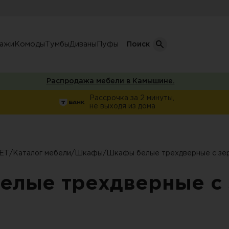
лажи
Комоды
Тумбы
Диваны
Пуфы
Поиск
Распродажа мебели в Камышине.
Кол-во дверей
Рассрочка за 2 минуты,
не выходя из дома
Однодверные шкафы
афы
Двухдверные шкафы
Трехдверные шкафы
ET
/
Каталог мебели
/
Шкафы
/
Шкафы белые трехдверные с зе
ы
Четырехдверные шкафы
елые трехдверные с 
фы
ы
ожую