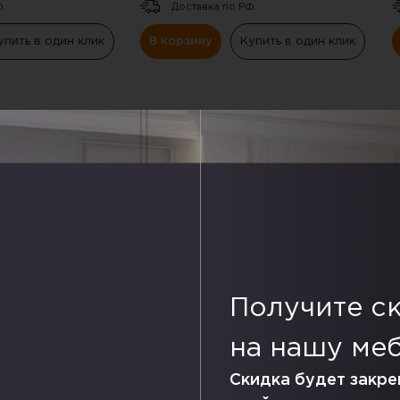
Ф.
Доставка по РФ.
упить в один клик
В корзину
Купить в один клик
СКИДКА
СКИДКА
-20%
-20%
Получите с
на нашу ме
витрина Стефани
Шкаф распашной София
Ш
б золотой
,трехдверный ,дуб беленый
,
Скидка будет закре
т