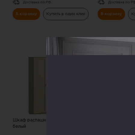
Доставка по РФ.
Доставка по Р
В корзину
Купить в один клик
В корзину
К
СКИДКА
-20%
Шкаф распашной ,трехдверный ,дуб
Шкаф для книг, 
белый
,трехдверный ,ду