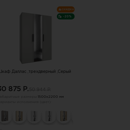
СКИДКА
-20%
каф Даллас ,трехдверный ,Серый
30 875 P.
50 944 P.
абаритные размеры:
1500х2200 мм
арианты исполнения (цвет):