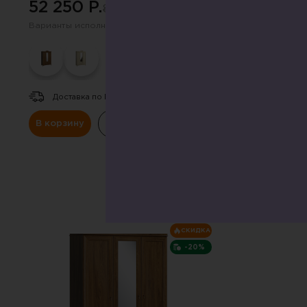
52 250 P.
51 585 P.
86 213 P.
85 
Варианты исполнения (цвет):
Габаритные размер
карнизом мм
Варианты исполнен
Доставка по РФ.
Доставка по Р
В корзину
Купить в один клик
В корзину
К
СКИДКА
-20%