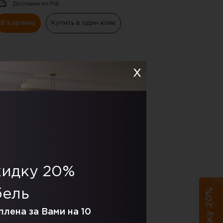
Доставка по РФ.
В корзину
Купить в один клик
СКИДКА
-20%
кидку 20%
бель
каф для книг, витрина Стефани
трехдверный ,дуб светлый / дуб
плена за Вами на 10
емный