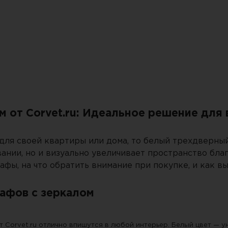
сли письмо не пришло, проверьте па
 от Corvet.ru: Идеальное решение для 
ля своей квартиры или дома, то белый трехдверный 
вании, но и визуально увеличивает пространство бла
афы, на что обратить внимание при покупке, и как в
афов с зеркалом
т Corvet.ru отлично впишутся в любой интерьер. Белый цвет — 