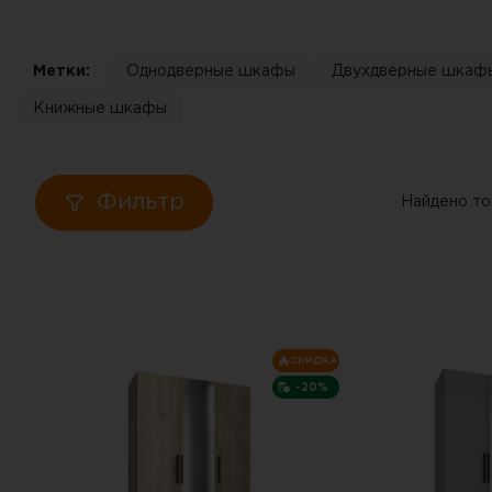
Кровати
Метки:
Однодверные шкафы
Двухдверные шкаф
Тумбы
Книжные шкафы
Диваны
Пуфы
Фильтр
Найдено то
Столы
Табуреты
СКИДКА
Зеркала
-20%
Вешалки