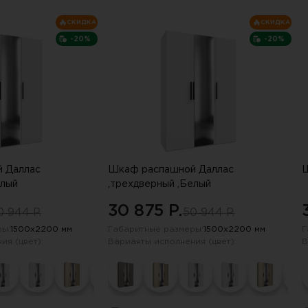
СКИДКА
СКИДКА
-20%
-20%
 Даллас
Шкаф распашной Даллас
Ш
елый
,трехдверный ,Белый
30 875 P.
0 944 P.
50 944 P.
ы:
1500х2200 мм
Габаритные размеры:
1500х2200 мм
Г
ия (цвет):
Варианты исполнения (цвет):
В