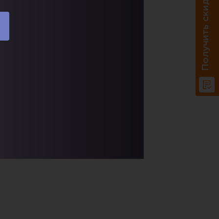
Получить скидку 20%
51 585 P.
85 115 P.
абаритные размеры:
1210х2160 с
арнизом мм
арианты исполнения (цвет):
Доставка по РФ.
В корзину
Купить в один клик