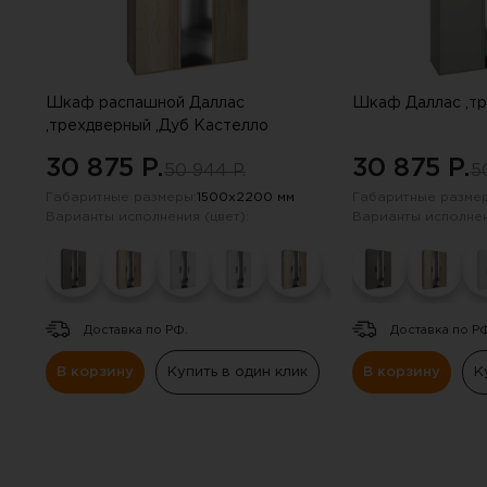
Навесные панели
Полки
Шкаф распашной Даллас
Шкаф Даллас ,тр
Стеллажи
,трехдверный ,Дуб Кастелло
30 875 P.
30 875 P.
50 944 P.
5
Консоли
Габаритные размеры:
1500х2200 мм
Габаритные размер
Варианты исполнения (цвет):
Варианты исполнен
Доставка по РФ.
Доставка по Р
В корзину
Купить в один клик
В корзину
К