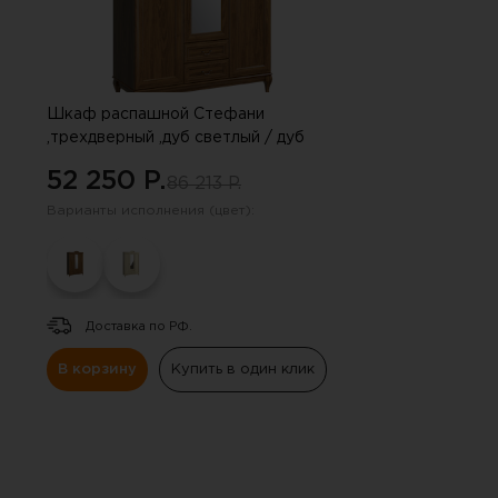
Шкаф распашной Стефани
,трехдверный ,дуб светлый / дуб
темный
52 250 P.
86 213 P.
Варианты исполнения (цвет):
Доставка по РФ.
В корзину
Купить в один клик
Вы 
Инструкцию по примене