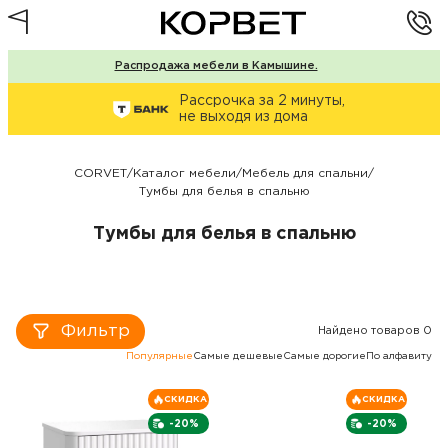
Распродажа мебели в Камышине.
Рассрочка за 2 минуты,
не выходя из дома
CORVET
/
Каталог мебели
/
Мебель для спальни
/
Тумбы для белья в спальню
Тумбы для белья в спальню
Фильтр
Найдено товаров 0
Популярные
Самые дешевые
Самые дорогие
По алфавиту
СКИДКА
СКИДКА
-20%
-20%