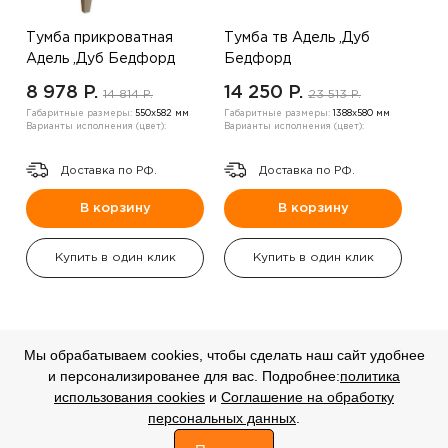
Тумба прикроватная
Тумба тв Адель ,Дуб
Адель ,Дуб Бедфорд
Бедфорд
8 978 P.
14 250 P.
14 814 P.
23 513 P.
Габаритные размеры:
550х582 мм
Габаритные размеры:
1388х580 мм
Варианты исполнения (цвет):
Варианты исполнения (цвет):
Доставка по РФ.
Доставка по РФ.
В корзину
В корзину
Купить в один клик
Купить в один клик
Мы обрабатываем cookies, чтобы сделать наш сайт удобнее
и персонализированее для вас. Подробнее:
политика
СКИДКА
СКИДКА
использования cookies
и
Соглашение на обработку
-20%
-20%
персональных данных
.
0