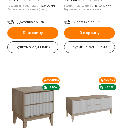
5 558 P.
12 042 P.
9 171 P.
19 869 P.
Габаритные размеры:
450х400 мм
Габаритные размеры:
1640х377 мм
Варианты исполнения (цвет):
Варианты исполнения (цвет):
Доставка по РФ.
Доставка по РФ.
В корзину
В корзину
Купить в один клик
Купить в один клик
СКИДКА
СКИДКА
-20%
-20%