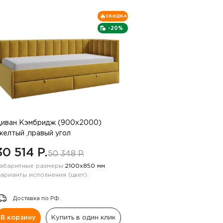
СКИДКА
-20%
иван Кэмбридж (900х2000)
желтый ,правый угол
30 514 P.
50 348 P.
абаритные размеры:
2100х850 мм
арианты исполнения (цвет):
Доставка по РФ.
В корзину
Купить в один клик