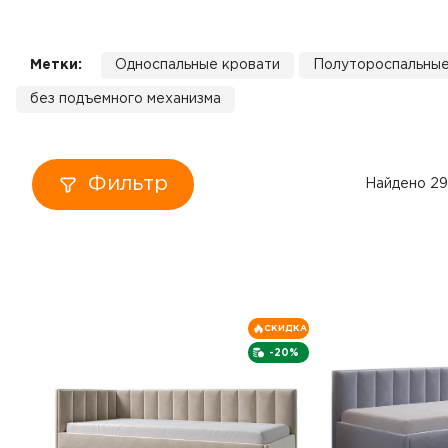
Кровати
Метки:
Односпальные кровати
Полутороспальные
Тумбы
без подъемного механизма
Диваны
Пуфы
Фильтр
Найдено 29
Столы
Табуреты
СКИДКА
Зеркала
-20%
Вешалки