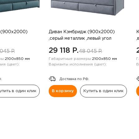
 (900х2000)
Диван Кэмбридж (900х2000)
К
,серый металлик ,левый угол
,
29 118 P.
045 P.
48 045 P.
ы:
2100х850 мм
Габаритные размеры:
2100х850 мм
Г
ия (цвет):
Варианты исполнения (цвет):
В
Ф.
Доставка по РФ.
упить в один клик
В корзину
Купить в один клик