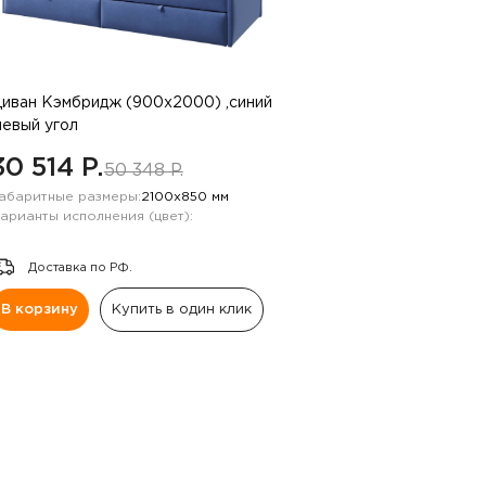
иван Кэмбридж (900х2000) ,синий
левый угол
30 514 P.
50 348 P.
абаритные размеры:
2100х850 мм
арианты исполнения (цвет):
Доставка по РФ.
В корзину
Купить в один клик