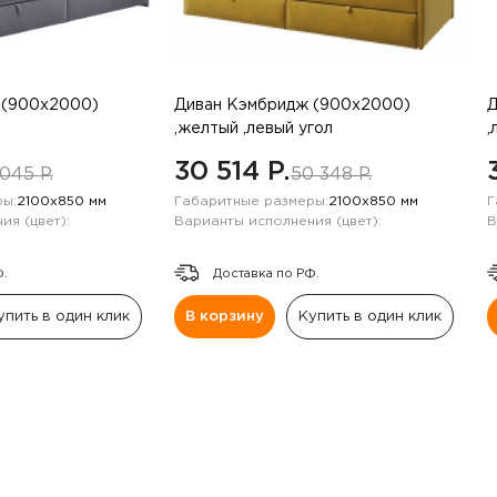
 (900х2000)
Диван Кэмбридж (900х2000)
Д
,желтый ,левый угол
,
30 514 P.
045 P.
50 348 P.
ы:
2100х850 мм
Габаритные размеры:
2100х850 мм
Г
ия (цвет):
Варианты исполнения (цвет):
В
Ф.
Доставка по РФ.
упить в один клик
В корзину
Купить в один клик