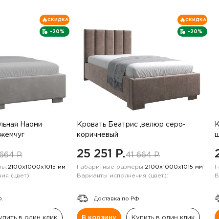
СКИДКА
СКИДКА
-20%
-20%
льная Наоми
Кровать Беатрис ,велюр серо-
К
жемчуг
коричневый
ш
25 251 P.
664 P.
41 664 P.
ы:
2100х1000х1015 мм
Габаритные размеры:
2100х1000х1015 мм
Г
ия (цвет):
Варианты исполнения (цвет):
В
Ф.
Доставка по РФ.
упить в один клик
В корзину
Купить в один клик