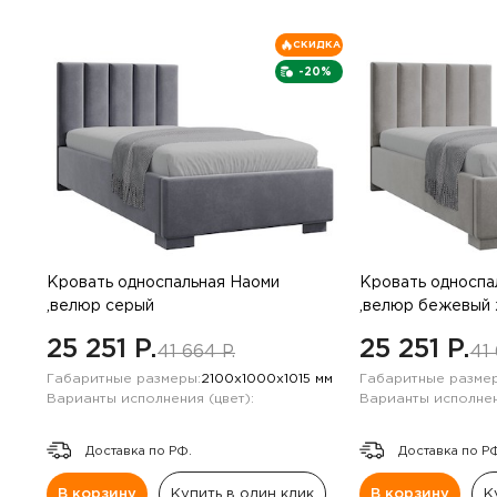
СКИДКА
-20%
Кровать односпальная Наоми
Кровать односпа
,велюр серый
,велюр бежевый 
25 251 P.
25 251 P.
41 664 P.
41 
Габаритные размеры:
2100х1000х1015 мм
Габаритные размер
Варианты исполнения (цвет):
Варианты исполнен
Доставка по РФ.
Доставка по Р
В корзину
Купить в один клик
В корзину
К