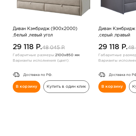
Навесные панели
Полки
Диван Кэмбридж (900х2000)
Диван Кэмбридж
Стеллажи
,белый ,левый угол
,серый ,правый
29 118 P.
29 118 P.
48 045 P.
48 
Консоли
Габаритные размеры:
2100х850 мм
Габаритные размер
Варианты исполнения (цвет):
Варианты исполнен
Доставка по РФ.
Доставка по Р
В корзину
Купить в один клик
В корзину
К