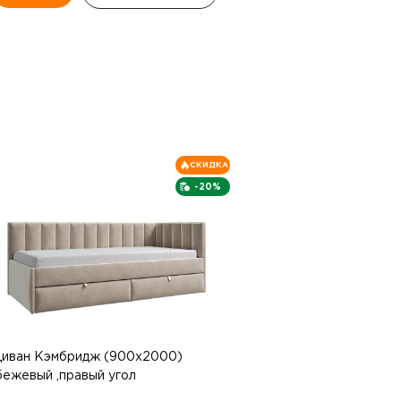
СКИДКА
-20%
иван Кэмбридж (900х2000)
бежевый ,правый угол