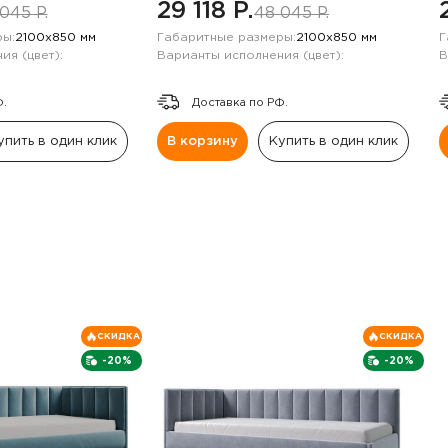
29 118 P.
045 P.
48 045 P.
ы:
2100х850 мм
Габаритные размеры:
2100х850 мм
Г
ия (цвет):
Варианты исполнения (цвет):
В
Ф.
Доставка по РФ.
упить в один клик
В корзину
Купить в один клик
СКИДКА
СКИДКА
-20%
-20%