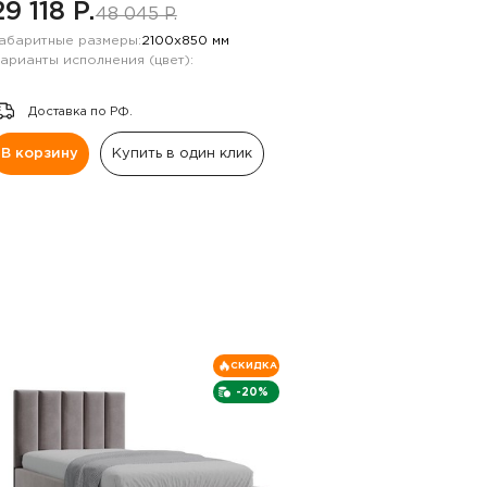
29 118 P.
48 045 P.
абаритные размеры:
2100х850 мм
арианты исполнения (цвет):
Доставка по РФ.
В корзину
Купить в один клик
СКИДКА
-20%