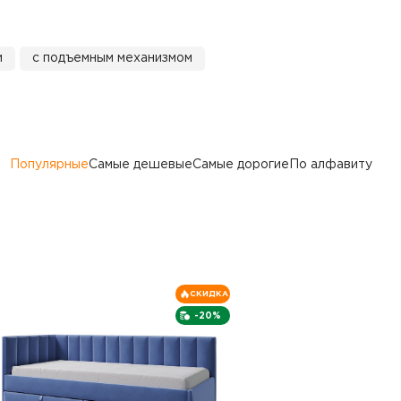
и
с подъемным механизмом
Популярные
Самые дешевые
Самые дорогие
По алфавиту
СКИДКА
-20%