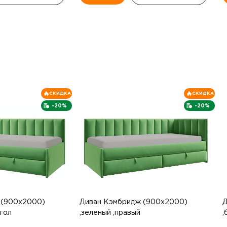
СКИДКА
СКИДКА
-20%
-20%
 (900х2000)
Диван Кэмбридж (900х2000)
Д
угол
,зеленый ,правый
,