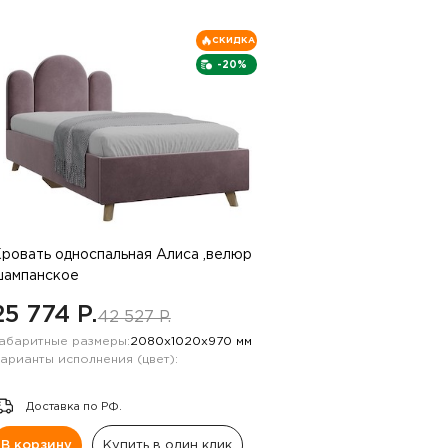
СКИДКА
-20%
ровать односпальная Алиса ,велюр
ампанское
25 774 P.
42 527 P.
абаритные размеры:
2080х1020х970 мм
арианты исполнения (цвет):
Доставка по РФ.
В корзину
Купить в один клик