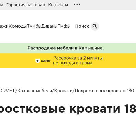
•••
ра
Гарантия на товар
Контакты
лажи
Комоды
Тумбы
Диваны
Пуфы
Поиск
Распродажа мебели в Камышине.
Кол-во дверей
Рассрочка за 2 минуты,
не выходя из дома
Однодверные шкафы
афы
Двухдверные шкафы
Трехдверные шкафы
ORVET
/
Каталог мебели
/
Кровати
/
Подростковые кровати 180 
ы
Четырехдверные шкафы
ростковые кровати 18
фы
ы
ожую