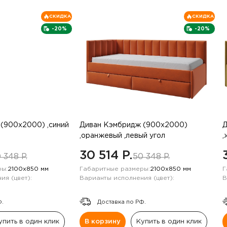
СКИДКА
СКИДКА
-20%
-20%
(900х2000) ,синий
Диван Кэмбридж (900х2000)
Д
,оранжевый ,левый угол
,
30 514 P.
 348 P.
50 348 P.
ы:
2100х850 мм
Габаритные размеры:
2100х850 мм
Г
ия (цвет):
Варианты исполнения (цвет):
В
Ф.
Доставка по РФ.
упить в один клик
В корзину
Купить в один клик